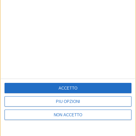
02 gen 2020
NEWS
Francesco Renga: i dolci auguri per il
compleanno della figlia Jolanda
A lei, ha dedicato il suo grande successo “Angelo”
ACCETTO
di
Andrea Basso
PIÙ OPZIONI
NON ACCETTO