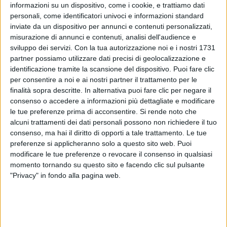
informazioni su un dispositivo, come i cookie, e trattiamo dati
personali, come identificatori univoci e informazioni standard
inviate da un dispositivo per annunci e contenuti personalizzati,
misurazione di annunci e contenuti, analisi dell'audience e
sviluppo dei servizi.
Con la tua autorizzazione noi e i nostri 1731
partner possiamo utilizzare dati precisi di geolocalizzazione e
identificazione tramite la scansione del dispositivo. Puoi fare clic
per consentire a noi e ai nostri partner il trattamento per le
finalità sopra descritte. In alternativa puoi fare clic per negare il
05 giu 2020
NEWS
consenso o accedere a informazioni più dettagliate e modificare
le tue preferenze prima di acconsentire.
Si rende noto che
Bugo e Ermal Meta: ecco il video di Mi
alcuni trattamenti dei dati personali possono non richiedere il tuo
manca, Ambra Angiolini protagonista
consenso, ma hai il diritto di opporti a tale trattamento. Le tue
preferenze si applicheranno solo a questo sito web. Puoi
“Il momento di scoppiare di nostalgia. Grazie per ciò
che mi avete donato”
modificare le tue preferenze o revocare il consenso in qualsiasi
momento tornando su questo sito e facendo clic sul pulsante
"Privacy" in fondo alla pagina web.