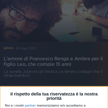
05 mag 2021
NEWS
L'amore di Francesco Renga e Ambra per il
figlio Leo, che compie 15 anni
La sorella Jolanda gli dedica un tenero collage che li
ritrae bambini
Il rispetto della tua riservatezza è la nostra
priorità
Noi e i nostri
partner
memorizziamo e/o accediamo a