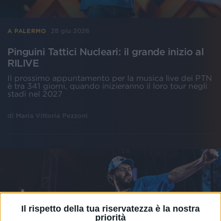
28 giu 2026
A PALERMO
Pinguini Tattici Nucleari: il grande inizio al
RILIVE
Il prossimo appuntamento per la musica live dei PTN
è tra 341 giorni, quando inizieranno il loro tour negli
stadi nel 2027
di
Maria Vittoria Pezzoni
Il rispetto della tua riservatezza è la nostra
priorità