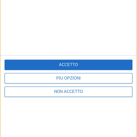
20 nov 2025
PINGUINI TATTICI NUCLEARI
AMARO
ACCETTO
Disco Italia
da 21 al 27 novembre
Su
Radio Italia
e Radio Italia Tv
PIÙ OPZIONI
alle 02:10, 05:10, 07:10, 10:10, 14:10, 16:10, 19:10, 23:10
NON ACCETTO