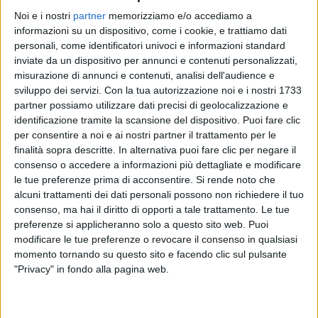
Noi e i nostri
partner
memorizziamo e/o accediamo a
informazioni su un dispositivo, come i cookie, e trattiamo dati
personali, come identificatori univoci e informazioni standard
inviate da un dispositivo per annunci e contenuti personalizzati,
misurazione di annunci e contenuti, analisi dell'audience e
sviluppo dei servizi.
Con la tua autorizzazione noi e i nostri 1733
VIDEO
partner possiamo utilizzare dati precisi di geolocalizzazione e
identificazione tramite la scansione del dispositivo. Puoi fare clic
Pinguini Tattici Nucleari - Amaro (RILIVE
per consentire a noi e ai nostri partner il trattamento per le
Palermo 2026)
finalità sopra descritte. In alternativa puoi fare clic per negare il
consenso o accedere a informazioni più dettagliate e modificare
le tue preferenze prima di acconsentire.
Si rende noto che
alcuni trattamenti dei dati personali possono non richiedere il tuo
consenso, ma hai il diritto di opporti a tale trattamento. Le tue
preferenze si applicheranno solo a questo sito web. Puoi
modificare le tue preferenze o revocare il consenso in qualsiasi
momento tornando su questo sito e facendo clic sul pulsante
"Privacy" in fondo alla pagina web.