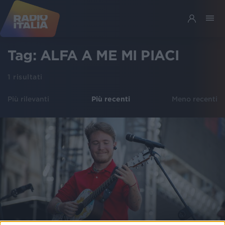
Tag:
ALFA A ME MI PIACI
1
risultati
Più rilevanti
Più recenti
Meno recenti