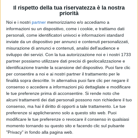
Il rispetto della tua riservatezza è la nostra
priorità
29 mag 2025
VIDEO INTERVISTA ATUPERTU
Noi e i nostri
partner
memorizziamo e/o accediamo a
informazioni su un dispositivo, come i cookie, e trattiamo dati
Alfa: “Se dovessi scegliere un duetto dei
personali, come identificatori univoci e informazioni standard
sogni? Jovanotti! Però con Dua Lipa…”
inviate da un dispositivo per annunci e contenuti personalizzati,
misurazione di annunci e contenuti, analisi dell'audience e
Nel backstage di #rilive in piazza Duomo a Milano,
Alfa ci parla del papà orgoglioso della sua
sviluppo dei servizi.
Con la tua autorizzazione noi e i nostri 1733
collaborazione con Manu Chao, della prima chitarra
partner possiamo utilizzare dati precisi di geolocalizzazione e
trasparente della storia, di cose che non gli
identificazione tramite la scansione del dispositivo. Puoi fare clic
“gustano” e dei cugini della Sampdoria: “
A Olly dico
che…
”
per consentire a noi e ai nostri partner il trattamento per le
finalità sopra descritte. In alternativa puoi fare clic per negare il
consenso o accedere a informazioni più dettagliate e modificare
di
Andrea Daz
le tue preferenze prima di acconsentire.
Si rende noto che
alcuni trattamenti dei dati personali possono non richiedere il tuo
consenso, ma hai il diritto di opporti a tale trattamento. Le tue
preferenze si applicheranno solo a questo sito web. Puoi
modificare le tue preferenze o revocare il consenso in qualsiasi
momento tornando su questo sito e facendo clic sul pulsante
"Privacy" in fondo alla pagina web.