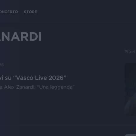
 CONCERTO
STORE
ANARDI
Più r
26
ivi su “Vasco Live 2026”
ista Alex Zanardi: “Una leggenda”