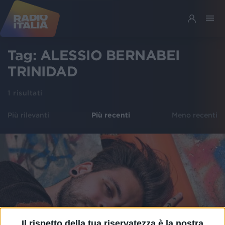
Tag:
ALESSIO BERNABEI
TRINIDAD
1
risultati
Più rilevanti
Più recenti
Meno recenti
Il rispetto della tua riservatezza è la nostra