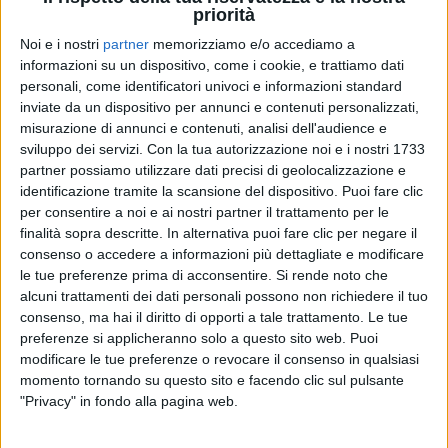
priorità
Noi e i nostri
partner
memorizziamo e/o accediamo a
informazioni su un dispositivo, come i cookie, e trattiamo dati
17 lug 2020
NEWS
personali, come identificatori univoci e informazioni standard
inviate da un dispositivo per annunci e contenuti personalizzati,
Alessio Bernabei torna in radio con il
misurazione di annunci e contenuti, analisi dell'audience e
singolo “Trinidad”
sviluppo dei servizi.
Con la tua autorizzazione noi e i nostri 1733
partner possiamo utilizzare dati precisi di geolocalizzazione e
Spiega così il titolo: “Un nome di donna e un
paradiso terrestre”
identificazione tramite la scansione del dispositivo. Puoi fare clic
per consentire a noi e ai nostri partner il trattamento per le
finalità sopra descritte. In alternativa puoi fare clic per negare il
consenso o accedere a informazioni più dettagliate e modificare
le tue preferenze prima di acconsentire.
Si rende noto che
alcuni trattamenti dei dati personali possono non richiedere il tuo
consenso, ma hai il diritto di opporti a tale trattamento. Le tue
preferenze si applicheranno solo a questo sito web. Puoi
modificare le tue preferenze o revocare il consenso in qualsiasi
momento tornando su questo sito e facendo clic sul pulsante
Chi siamo
Contattaci
"Privacy" in fondo alla pagina web.
Privacy
Lavora con noi