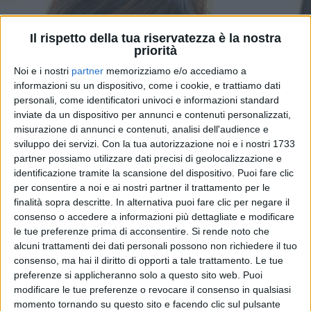
Il rispetto della tua riservatezza è la nostra
priorità
Noi e i nostri
partner
memorizziamo e/o accediamo a
informazioni su un dispositivo, come i cookie, e trattiamo dati
personali, come identificatori univoci e informazioni standard
inviate da un dispositivo per annunci e contenuti personalizzati,
misurazione di annunci e contenuti, analisi dell'audience e
sviluppo dei servizi.
Con la tua autorizzazione noi e i nostri 1733
partner possiamo utilizzare dati precisi di geolocalizzazione e
12 nov 2021
identificazione tramite la scansione del dispositivo. Puoi fare clic
DA GUARDARE FINO ALLA FINE
per consentire a noi e ai nostri partner il trattamento per le
Le due anime di Alessandra Amoroso nel
finalità sopra descritte. In alternativa puoi fare clic per negare il
video di “Canzone inutile”
consenso o accedere a informazioni più dettagliate e modificare
le tue preferenze prima di acconsentire.
Si rende noto che
La sfera privata e artistica di Alessandra nella clip del
alcuni trattamenti dei dati personali possono non richiedere il tuo
nuovo singolo, ideata da lei stessa per la regia di
bendo. La cantante salentina è pronta a presentare il
consenso, ma hai il diritto di opporti a tale trattamento. Le tue
suo ultimo album “
Tutto accade
” in diretta a Radio
preferenze si applicheranno solo a questo sito web. Puoi
Italia solomusicaitaliana
modificare le tue preferenze o revocare il consenso in qualsiasi
momento tornando su questo sito e facendo clic sul pulsante