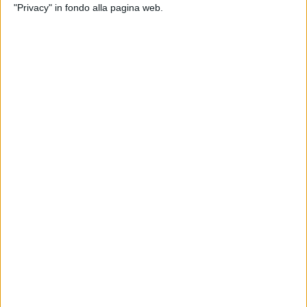
di
Andrea Daz
"Privacy" in fondo alla pagina web.
08 set 2021
IL NUOVO SINGOLO È GIÀ UNA HIT
Tutte Le Volte che Alessandra Amoroso fa
un video, bisogna guardarlo!
Nella clip, Alessandra gira per strada da sola (come