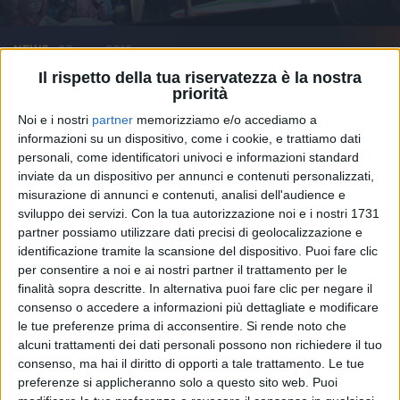
27 mag 2019
NEWS
Il rispetto della tua riservatezza è la nostra
Alessandra Amoroso a #Rilive con forza,
priorità
coraggio e tanto entusiasmo!
Noi e i nostri
partner
memorizziamo e/o accediamo a
L’artista festeggia i 10 anni di carriera con noi in
informazioni su un dispositivo, come i cookie, e trattiamo dati
Piazza Duomo a Milano
personali, come identificatori univoci e informazioni standard
inviate da un dispositivo per annunci e contenuti personalizzati,
di
Andrea Basso
misurazione di annunci e contenuti, analisi dell'audience e
sviluppo dei servizi.
Con la tua autorizzazione noi e i nostri 1731
partner possiamo utilizzare dati precisi di geolocalizzazione e
identificazione tramite la scansione del dispositivo. Puoi fare clic
per consentire a noi e ai nostri partner il trattamento per le
finalità sopra descritte. In alternativa puoi fare clic per negare il
consenso o accedere a informazioni più dettagliate e modificare
le tue preferenze prima di acconsentire.
Si rende noto che
alcuni trattamenti dei dati personali possono non richiedere il tuo
consenso, ma hai il diritto di opporti a tale trattamento. Le tue
preferenze si applicheranno solo a questo sito web. Puoi