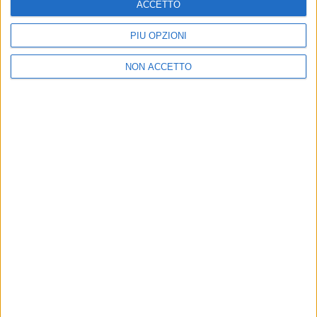
ACCETTO
PIÙ OPZIONI
05 ott 2018
NEWS
NON ACCETTO
Alessandra Amoroso: il nuovo album “10”
subito al top su iTunes
L'artista ha lanciato il singolo “Trova un modo”, in
onda su Radio Italia
Chi siamo
Contattaci
Privacy
Lavora con noi