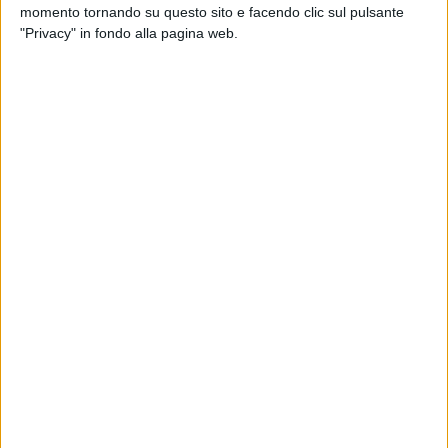
momento tornando su questo sito e facendo clic sul pulsante
"Privacy" in fondo alla pagina web.
25 gen 2025
SCOPRI DOVE
Le Arance della Salute di Fondazione AIRC
tornano nelle piazze italiane
Con una donazione minima compresa tra i 13 e gli 8
euro, si potranno comprare dei prodotti solidali
di
Mara Bizzoco