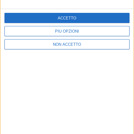
ACCETTO
PIÙ OPZIONI
NON ACCETTO
VIDEO
AIRC - L'AZALEA DELLA RICERCA