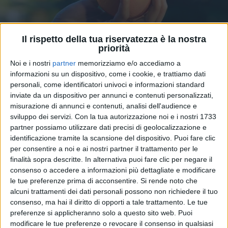
Il rispetto della tua riservatezza è la nostra
priorità
24 gen 2026
DOVE E QUANDO
Noi e i nostri
partner
memorizziamo e/o accediamo a
informazioni su un dispositivo, come i cookie, e trattiamo dati
AIRC: le piazze italiane tornano a ospitare
personali, come identificatori univoci e informazioni standard
le Arance della Salute
inviate da un dispositivo per annunci e contenuti personalizzati,
misurazione di annunci e contenuti, analisi dell'audience e
Con una donazione minima si possono portare a
sviluppo dei servizi.
Con la tua autorizzazione noi e i nostri 1733
casa prodotti che fanno bene al corpo, alla mente e
al cuore
partner possiamo utilizzare dati precisi di geolocalizzazione e
identificazione tramite la scansione del dispositivo. Puoi fare clic
per consentire a noi e ai nostri partner il trattamento per le
di
Mara Bizzoco
finalità sopra descritte. In alternativa puoi fare clic per negare il
consenso o accedere a informazioni più dettagliate e modificare
le tue preferenze prima di acconsentire.
Si rende noto che
alcuni trattamenti dei dati personali possono non richiedere il tuo
consenso, ma hai il diritto di opporti a tale trattamento. Le tue
preferenze si applicheranno solo a questo sito web. Puoi
modificare le tue preferenze o revocare il consenso in qualsiasi