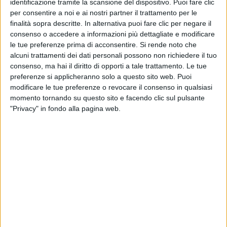
identificazione tramite la scansione del dispositivo. Puoi fare clic
per consentire a noi e ai nostri partner il trattamento per le
finalità sopra descritte. In alternativa puoi fare clic per negare il
consenso o accedere a informazioni più dettagliate e modificare
22 lug 2020
NEWS
le tue preferenze prima di acconsentire.
Si rende noto che
alcuni trattamenti dei dati personali possono non richiedere il tuo
Aiello, il brano “Vienimi (a ballare)”: il
consenso, ma hai il diritto di opporti a tale trattamento. Le tue
racconto di un'estate al Sud
preferenze si applicheranno solo a questo sito web. Puoi
L'artista è al lavoro sul suo secondo album
modificare le tue preferenze o revocare il consenso in qualsiasi
momento tornando su questo sito e facendo clic sul pulsante
"Privacy" in fondo alla pagina web.