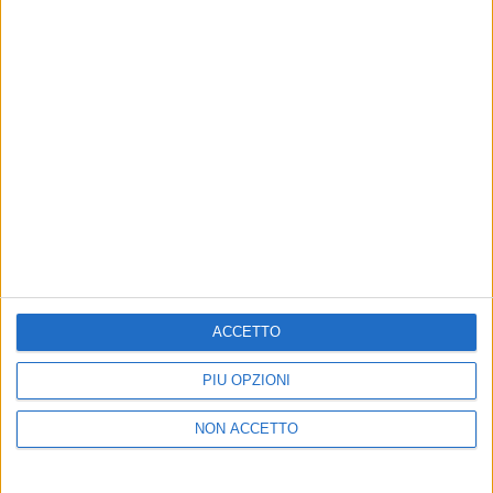
25 set 2019
NEWS
Aiello, Ex Voto: “Vorrei far incontrare Dalla,
Battisti, Gaetano e Queen”
Da Arsenico a La mia ultima storia, ecco il suo
“nuovo pop fuori dal coro”
ACCETTO
PIÙ OPZIONI
Chi siamo
Contattaci
NON ACCETTO
Privacy
Lavora con noi
Pubblicita'
Regolamenti