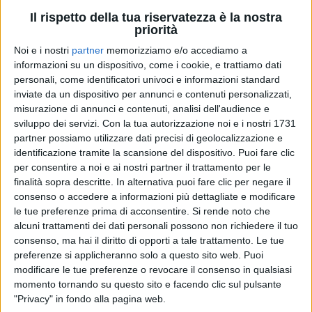
Il rispetto della tua riservatezza è la nostra
priorità
01 giu 2021
#PTNDAY
Noi e i nostri
partner
memorizziamo e/o accediamo a
informazioni su un dispositivo, come i cookie, e trattiamo dati
Pinguini Tattici Nucleari Day: “Sogniamo
personali, come identificatori univoci e informazioni standard
una carriera come Vasco o Laura”
inviate da un dispositivo per annunci e contenuti personalizzati,
misurazione di annunci e contenuti, analisi dell'audience e
Nella giornata dedicata a loro da Radio Italia e Il
Corriere della Sera, la band ripercorre la sua storia,
sviluppo dei servizi.
Con la tua autorizzazione noi e i nostri 1731
dagli inizi fino al successo e allo stop per il
partner possiamo utilizzare dati precisi di geolocalizzazione e
lockdown. “L’amore va urlato e mai taciuto!”,
identificazione tramite la scansione del dispositivo. Puoi fare clic
ribadiscono sul palco del Reward Music Place
riprendendo il significato delle loro canzoni.
per consentire a noi e ai nostri partner il trattamento per le
finalità sopra descritte. In alternativa puoi fare clic per negare il
consenso o accedere a informazioni più dettagliate e modificare
di
Andrea Basso
le tue preferenze prima di acconsentire.
Si rende noto che
alcuni trattamenti dei dati personali possono non richiedere il tuo
consenso, ma hai il diritto di opporti a tale trattamento. Le tue
preferenze si applicheranno solo a questo sito web. Puoi
modificare le tue preferenze o revocare il consenso in qualsiasi
momento tornando su questo sito e facendo clic sul pulsante
"Privacy" in fondo alla pagina web.