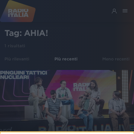
Tag:
AHIA!
1
risultati
Più rilevanti
Più recenti
Meno recenti