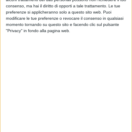
consenso, ma hai il diritto di opporti a tale trattamento. Le tue
preferenze si applicheranno solo a questo sito web. Puoi
modificare le tue preferenze o revocare il consenso in qualsiasi
momento tornando su questo sito e facendo clic sul pulsante
"Privacy" in fondo alla pagina web.
21 mar 2020
NEWS
Achille Lauro: “16 Marzo” uscirà il 3 aprile e
avrà “un nuovo linguaggio”
Il singolo racconterà una fase inedita della sua
“eterna rinascita”