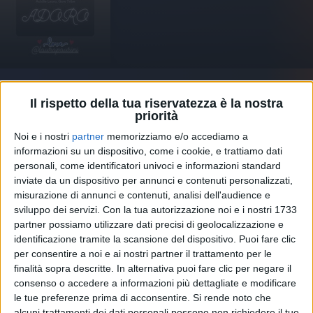
03 apr 2020
NEWS
Il rispetto della tua riservatezza è la nostra
Achille Lauro: il singolo 16 Marzo, le parole
priorità
di Jovanotti e Laura Pausini
Noi e i nostri
partner
memorizziamo e/o accediamo a
informazioni su un dispositivo, come i cookie, e trattiamo dati
L'artista annuncia un lancio speciale del brano su
Instagram, con sorpresa
personali, come identificatori univoci e informazioni standard
inviate da un dispositivo per annunci e contenuti personalizzati,
misurazione di annunci e contenuti, analisi dell'audience e
sviluppo dei servizi.
Con la tua autorizzazione noi e i nostri 1733
partner possiamo utilizzare dati precisi di geolocalizzazione e
identificazione tramite la scansione del dispositivo. Puoi fare clic
per consentire a noi e ai nostri partner il trattamento per le
finalità sopra descritte. In alternativa puoi fare clic per negare il
consenso o accedere a informazioni più dettagliate e modificare
le tue preferenze prima di acconsentire.
Si rende noto che
alcuni trattamenti dei dati personali possono non richiedere il tuo