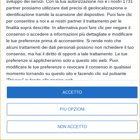
sviluppo dei servizi.
Con la tua autorizzazione noi e i nostri 1731
partner possiamo utilizzare dati precisi di geolocalizzazione e
identificazione tramite la scansione del dispositivo. Puoi fare clic
per consentire a noi e ai nostri partner il trattamento per le
finalità sopra descritte. In alternativa puoi fare clic per negare il
30 giu 2025
L’ANNUNCIO
consenso o accedere a informazioni più dettagliate e modificare
le tue preferenze prima di acconsentire.
Si rende noto che
Achille Lauro, il primo stadio. “Un sogno da
alcuni trattamenti dei dati personali possono non richiedere il tuo
quando avevo 10 anni”
consenso, ma hai il diritto di opporti a tale trattamento. Le tue
Lauro aveva promesso una maxi sorpresa in coda al
preferenze si applicheranno solo a questo sito web. Puoi
suo concerto al Circo Massimo ed è stato di parola.
modificare le tue preferenze o revocare il consenso in qualsiasi
Tutte le info sui biglietti per l'Olimpico di Roma
momento tornando su questo sito e facendo clic sul pulsante
"Privacy" in fondo alla pagina web.
di
Andrea Daz
ACCETTO
PIÙ OPZIONI
NON ACCETTO
IN ONDA