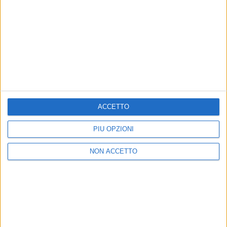
18 ott 2021
NOVITÀ MUSICALE
Zucchero: dal 19 novembre il primo
progetto di cover
Si chiamerà Discover e conterrà anche importanti
ACCETTO
collaborazioni
PIÙ OPZIONI
di
Mara Bizzoco
NON ACCETTO