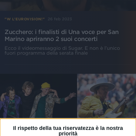
26 feb 2023
"W L'EUROVISION!"
Zucchero: i finalisti di Una voce per San
Marino apriranno 2 suoi concerti
Ecco il videomessaggio di Sugar. E non è l’unico
fuori programma della serata finale
Il rispetto della tua riservatezza è la nostra
priorità