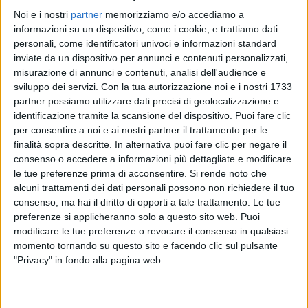
Noi e i nostri
partner
memorizziamo e/o accediamo a
informazioni su un dispositivo, come i cookie, e trattiamo dati
personali, come identificatori univoci e informazioni standard
24 giu 2022
"EVVIVA GLI STONES!"
inviate da un dispositivo per annunci e contenuti personalizzati,
misurazione di annunci e contenuti, analisi dell'audience e
Zucchero apre il live dei Rolling Stones: “Il
sviluppo dei servizi.
Con la tua autorizzazione noi e i nostri 1733
loro gladiatore, di nuovo”
partner possiamo utilizzare dati precisi di geolocalizzazione e
E’ la seconda volta in carriera: “Onorato e grato.
identificazione tramite la scansione del dispositivo. Puoi fare clic
Un’altra storia bella da raccontare ai miei nipoti”
per consentire a noi e ai nostri partner il trattamento per le
finalità sopra descritte. In alternativa puoi fare clic per negare il
consenso o accedere a informazioni più dettagliate e modificare
le tue preferenze prima di acconsentire.
Si rende noto che
alcuni trattamenti dei dati personali possono non richiedere il tuo
consenso, ma hai il diritto di opporti a tale trattamento. Le tue
preferenze si applicheranno solo a questo sito web. Puoi
modificare le tue preferenze o revocare il consenso in qualsiasi
momento tornando su questo sito e facendo clic sul pulsante
"Privacy" in fondo alla pagina web.