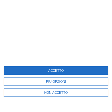
PHOTOGALLERY
EROS RAMAZZOTTI WORLD TOUR
PREMIÈRE - SIVIGLIA (15/09/2022)
ACCETTO
PIÙ OPZIONI
Chi siamo
Contattaci
Privacy
Lavora con noi
NON ACCETTO
Pubblicita'
Regolamenti
Mobile
Radio Italia Tv
Codice etico
Riservatezza