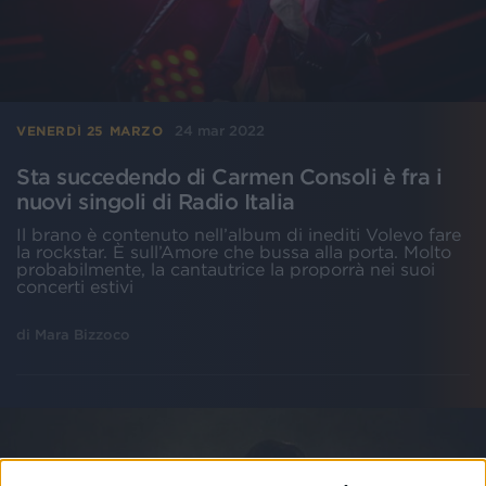
24 mar 2022
VENERDÌ 25 MARZO
Sta succedendo di Carmen Consoli è fra i
nuovi singoli di Radio Italia
Il brano è contenuto nell’album di inediti Volevo fare
la rockstar. È sull’Amore che bussa alla porta. Molto
probabilmente, la cantautrice la proporrà nei suoi
concerti estivi
di
Mara Bizzoco