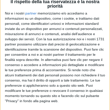
Il rispetto della tua riservatezza è la nostra
priorità
Noi e i nostri
partner
memorizziamo e/o accediamo a
informazioni su un dispositivo, come i cookie, e trattiamo dati
personali, come identificatori univoci e informazioni standard
inviate da un dispositivo per annunci e contenuti personalizzati,
misurazione di annunci e contenuti, analisi dell'audience e
sviluppo dei servizi.
Con la tua autorizzazione noi e i nostri 1731
partner possiamo utilizzare dati precisi di geolocalizzazione e
identificazione tramite la scansione del dispositivo. Puoi fare clic
06 mar 2022
LIVE
per consentire a noi e ai nostri partner il trattamento per le
finalità sopra descritte. In alternativa puoi fare clic per negare il
Carmen Consoli torna con un nuovo tour…
consenso o accedere a informazioni più dettagliate e modificare
anzi con tre!
le tue preferenze prima di acconsentire.
Si rende noto che
I tre atti degli spettacoli della scorsa tournée
alcuni trattamenti dei dati personali possono non richiedere il tuo
diventano concerti distinti. Ecco le prime date!
consenso, ma hai il diritto di opporti a tale trattamento. Le tue
preferenze si applicheranno solo a questo sito web. Puoi
di
Simone Bernardi
modificare le tue preferenze o revocare il consenso in qualsiasi
momento tornando su questo sito e facendo clic sul pulsante
"Privacy" in fondo alla pagina web.