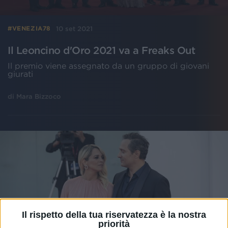
10 set 2021
#VENEZIA78
Il Leoncino d'Oro 2021 va a Freaks Out
Il premio viene assegnato da un gruppo di giovani
giurati
di
Mara Bizzoco
Il rispetto della tua riservatezza è la nostra
priorità