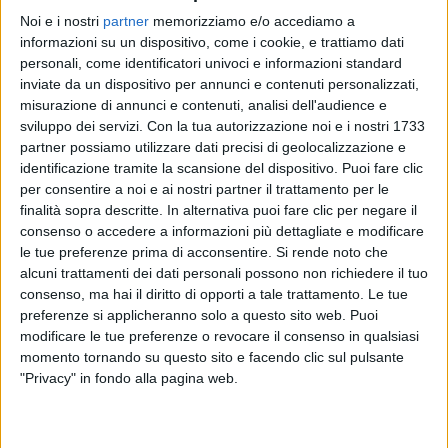
Noi e i nostri
partner
memorizziamo e/o accediamo a
informazioni su un dispositivo, come i cookie, e trattiamo dati
personali, come identificatori univoci e informazioni standard
inviate da un dispositivo per annunci e contenuti personalizzati,
09 set 2021
#VENEZIA78
misurazione di annunci e contenuti, analisi dell'audience e
sviluppo dei servizi.
Con la tua autorizzazione noi e i nostri 1733
Claudio Santamaria a Radio Italia: “Anche
partner possiamo utilizzare dati precisi di geolocalizzazione e
io sono stato un emarginato”
identificazione tramite la scansione del dispositivo. Puoi fare clic
L’attore fa il red carpet con la moglie Francesca
per consentire a noi e ai nostri partner il trattamento per le
(incinta). Le FOTO
finalità sopra descritte. In alternativa puoi fare clic per negare il
consenso o accedere a informazioni più dettagliate e modificare
le tue preferenze prima di acconsentire.
Si rende noto che
alcuni trattamenti dei dati personali possono non richiedere il tuo
consenso, ma hai il diritto di opporti a tale trattamento. Le tue
preferenze si applicheranno solo a questo sito web. Puoi
modificare le tue preferenze o revocare il consenso in qualsiasi
momento tornando su questo sito e facendo clic sul pulsante
"Privacy" in fondo alla pagina web.