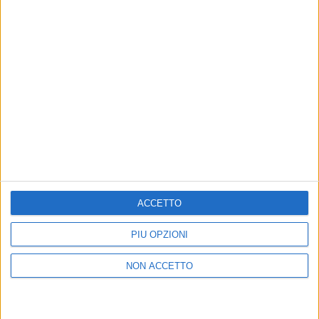
07 set 2021
#VENEZIA78
Andrea Bocelli alla Mostra del Cinema
ACCETTO
E’ al Lido per una consulenza artistica
PIÙ OPZIONI
di
Mara Bizzoco
NON ACCETTO