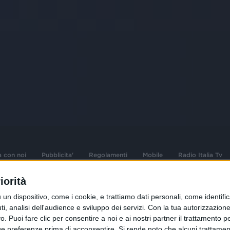
a con noi
Pubblicita'
Regolamenti
Mobile
Radio Italia Tv
iorità
 opere dell'ingegno
Sede Amministrativa: Viale Europa 49, 20
dispositivo, come i cookie, e trattiamo dati personali, come identifica
i d'autore e dei diritti
02 25444220
, analisi dell'audience e sviluppo dei servizi.
Con la tua autorizzazione 
 Puoi fare clic per consentire a noi e ai nostri partner il trattamento per 
.F. e n° iscrizione
Sede Legale: Via Savona 97, 20144 Milano
istrata n°286 - 3 Aprile
ue preferenze prima di acconsentire.
Si rende noto che alcuni trattament