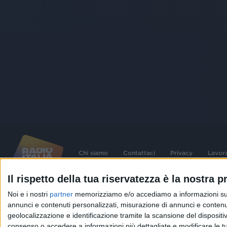
Chi siamo
Contattaci
Privacy
Lavor
Il rispetto della tua riservatezza è la nostra pr
©
2026
RADIO ITALIA S.p.A. P.IVA 06832230152 | Tutti i diritti riservati. Per le
Noi e i nostri
partner
memorizziamo e/o accediamo a informazioni su un 
contenute nel sito sono stati assolti gli obblighi derivanti dalla normativa dei diritt
connessi.
annunci e contenuti personalizzati, misurazione di annunci e contenuti
geolocalizzazione e identificazione tramite la scansione del dispositivo.
Capitale Sociale € 580.000,00 interamente versato. Iscr. Reg. Imprese Milano - C
06832230152. Iscritta al R.E.A. di Milano al n° 1125258. Testata giornalistica Reg
consenso o accedere a informazioni più dettagliate e modificare le t