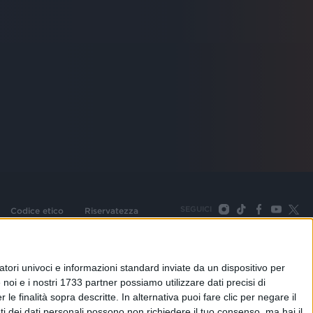
SEGUICI
Codice etico
Riservatezza
093 Cologno Monzese (Mi) |Tel. +39 02 254441 | Fax +39
TORNA SU
tori univoci e informazioni standard inviate da un dispositivo per
noi e i nostri 1733 partner possiamo utilizzare dati precisi di
le finalità sopra descritte. In alternativa puoi fare clic per negare il
i dei dati personali possono non richiedere il tuo consenso, ma hai il