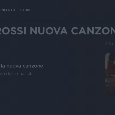
 CONCERTO
STORE
ROSSI NUOVA CANZO
Più r
ella nuova canzone
no della rinascita"