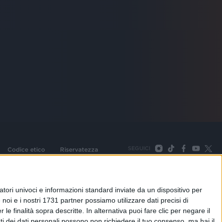
SEGUICI
Codice etico
Riservatezza
093 Cologno Monzese (Mi) |Tel. +39 02 254441 | Fax +39
TORNA SU
tori univoci e informazioni standard inviate da un dispositivo per
noi e i nostri 1731 partner possiamo utilizzare dati precisi di
le finalità sopra descritte. In alternativa puoi fare clic per negare il
i dei dati personali possono non richiedere il tuo consenso, ma hai il