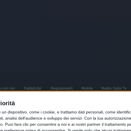
a con noi
Pubblicita'
Regolamenti
Mobile
Radio Italia Tv
iorità
 opere dell'ingegno
Sede Amministrativa: Viale Europa 49, 20
dispositivo, come i cookie, e trattiamo dati personali, come identifica
i d'autore e dei diritti
02 25444220
, analisi dell'audience e sviluppo dei servizi.
Con la tua autorizzazione 
 Puoi fare clic per consentire a noi e ai nostri partner il trattamento per 
.F. e n° iscrizione
Sede Legale: Via Savona 97, 20144 Milano
istrata n°286 - 3 Aprile
ue preferenze prima di acconsentire.
Si rende noto che alcuni trattament