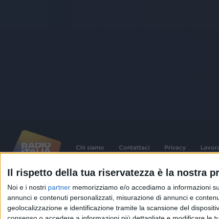
Chi siamo
Contattaci
Privacy
Lavor
Il rispetto della tua riservatezza è la nostra pr
©
2026
RADIO ITALIA S.p.A. P.IVA 06832230152 | Tutti i diritti riservati. Per le
Noi e i nostri
partner
memorizziamo e/o accediamo a informazioni su un 
contenute nel sito sono stati assolti gli obblighi derivanti dalla normativa dei diritt
connessi.
annunci e contenuti personalizzati, misurazione di annunci e contenuti
geolocalizzazione e identificazione tramite la scansione del dispositivo.
Capitale Sociale € 580.000,00 interamente versato. Iscr. Reg. Imprese Milano - C
06832230152. Iscritta al R.E.A. di Milano al n° 1125258. Testata giornalistica Reg
consenso o accedere a informazioni più dettagliate e modificare le t