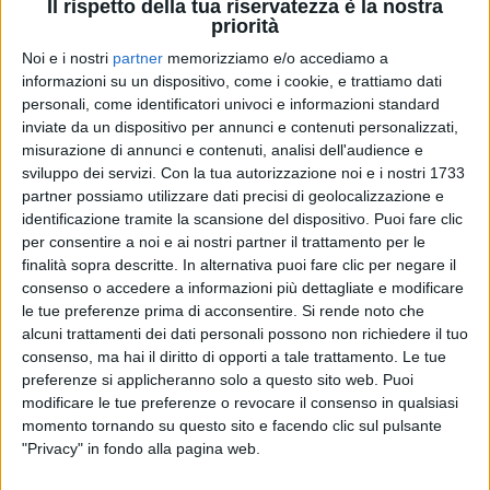
Il rispetto della tua riservatezza è la nostra
priorità
Noi e i nostri
partner
memorizziamo e/o accediamo a
24 lug 2023
VASCOLAND
informazioni su un dispositivo, come i cookie, e trattiamo dati
personali, come identificatori univoci e informazioni standard
La strana estate dei fan di Vasco: tutti a
inviate da un dispositivo per annunci e contenuti personalizzati,
Zocca per incontrare il loro idolo - VIDEO
misurazione di annunci e contenuti, analisi dell'audience e
sviluppo dei servizi.
Con la tua autorizzazione noi e i nostri 1733
Un ragazzo svizzero ha preso due settimane di ferie
solo per andare a trovare il suo idolo
partner possiamo utilizzare dati precisi di geolocalizzazione e
identificazione tramite la scansione del dispositivo. Puoi fare clic
di
Daniele Verderio
per consentire a noi e ai nostri partner il trattamento per le
finalità sopra descritte. In alternativa puoi fare clic per negare il
consenso o accedere a informazioni più dettagliate e modificare
le tue preferenze prima di acconsentire.
Si rende noto che
alcuni trattamenti dei dati personali possono non richiedere il tuo
consenso, ma hai il diritto di opporti a tale trattamento. Le tue
preferenze si applicheranno solo a questo sito web. Puoi
modificare le tue preferenze o revocare il consenso in qualsiasi
momento tornando su questo sito e facendo clic sul pulsante
"Privacy" in fondo alla pagina web.
Chi siamo
Contattaci