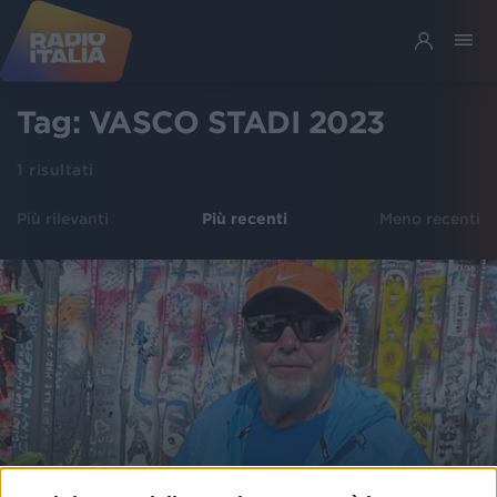
Tag:
VASCO STADI 2023
1
risultati
Più rilevanti
Più recenti
Meno recenti