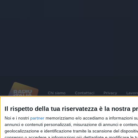
Chi siamo
Contattaci
Privacy
Lavor
Il rispetto della tua riservatezza è la nostra pr
©
2026
RADIO ITALIA S.p.A. P.IVA 06832230152 | Tutti i diritti riservati. Per le
Noi e i nostri
partner
memorizziamo e/o accediamo a informazioni su un 
contenute nel sito sono stati assolti gli obblighi derivanti dalla normativa dei diritt
connessi.
annunci e contenuti personalizzati, misurazione di annunci e contenuti
geolocalizzazione e identificazione tramite la scansione del dispositivo.
Capitale Sociale € 580.000,00 interamente versato. Iscr. Reg. Imprese Milano - C
06832230152. Iscritta al R.E.A. di Milano al n° 1125258. Testata giornalistica Reg
consenso o accedere a informazioni più dettagliate e modificare le t