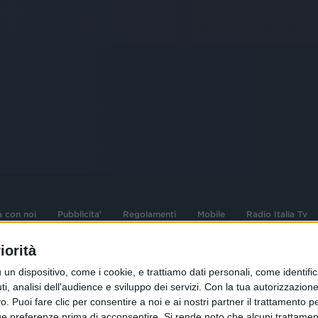
a con noi
Pubblicita'
Regolamenti
Mobile
Radio Italia Tv
iorità
 opere dell'ingegno
Sede Amministrativa: Viale Europa 49, 20
dispositivo, come i cookie, e trattiamo dati personali, come identifica
i d'autore e dei diritti
02 25444220
, analisi dell'audience e sviluppo dei servizi.
Con la tua autorizzazione 
 Puoi fare clic per consentire a noi e ai nostri partner il trattamento per 
.F. e n° iscrizione
Sede Legale: Via Savona 97, 20144 Milano
istrata n°286 - 3 Aprile
ue preferenze prima di acconsentire.
Si rende noto che alcuni trattament