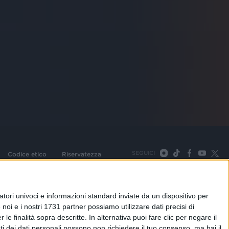
SEGUICI
Codice etico
Riservatezza
093 Cologno Monzese (Mi) |Tel. +39 02 254441 | Fax +39
TORNA SU
tori univoci e informazioni standard inviate da un dispositivo per
noi e i nostri 1731 partner possiamo utilizzare dati precisi di
le finalità sopra descritte. In alternativa puoi fare clic per negare il
i dei dati personali possono non richiedere il tuo consenso, ma hai il