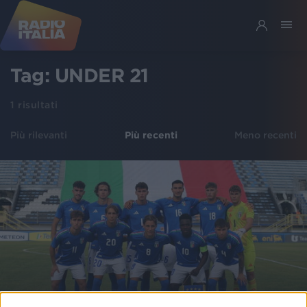
Tag:
UNDER 21
1
risultati
Più rilevanti
Più recenti
Meno recenti