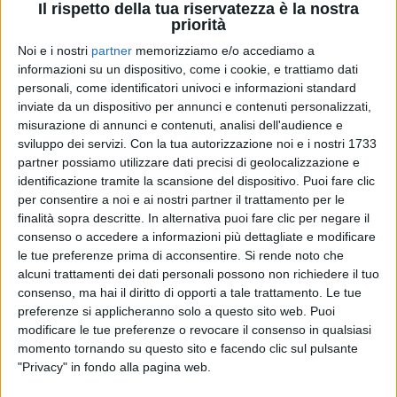
Il rispetto della tua riservatezza è la nostra
priorità
Noi e i nostri
partner
memorizziamo e/o accediamo a
08 set 2025
DAL RITIRO DI TIRRENIA
informazioni su un dispositivo, come i cookie, e trattiamo dati
personali, come identificatori univoci e informazioni standard
Mina, Lucio Battisti, Lùnapop: le canzoni più
inviate da un dispositivo per annunci e contenuti personalizzati,
amate dagli Azzurrini dell'Under 21
misurazione di annunci e contenuti, analisi dell'audience e
Al CPO di Tirrenia, i giocatori alla prima
sviluppo dei servizi.
Con la tua autorizzazione noi e i nostri 1733
convocazione si sono lanciati nell'ormai consueta
partner possiamo utilizzare dati precisi di geolocalizzazione e
esibizione canora di fronte a tutta la squadra
identificazione tramite la scansione del dispositivo. Puoi fare clic
per consentire a noi e ai nostri partner il trattamento per le
di
Daniele Verderio
finalità sopra descritte. In alternativa puoi fare clic per negare il
consenso o accedere a informazioni più dettagliate e modificare
le tue preferenze prima di acconsentire.
Si rende noto che
alcuni trattamenti dei dati personali possono non richiedere il tuo
consenso, ma hai il diritto di opporti a tale trattamento. Le tue
preferenze si applicheranno solo a questo sito web. Puoi
modificare le tue preferenze o revocare il consenso in qualsiasi
momento tornando su questo sito e facendo clic sul pulsante
"Privacy" in fondo alla pagina web.
Chi siamo
Contattaci