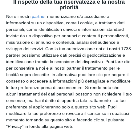
Il rispetto della tua riservatezza è la nostra
priorità
Noi e i nostri
partner
memorizziamo e/o accediamo a
04 feb 2024
LE DATE
informazioni su un dispositivo, come i cookie, e trattiamo dati
personali, come identificatori univoci e informazioni standard
Il Volo, “Tutti per uno – Capolavoro”: 15
inviate da un dispositivo per annunci e contenuti personalizzati,
concerti per l’estate 2024
misurazione di annunci e contenuti, analisi dell'audience e
sviluppo dei servizi.
Con la tua autorizzazione noi e i nostri 1733
Dopo Sanremo, il primo album di inediti e poi il tour
nei luoghi più suggestivi d’Italia
partner possiamo utilizzare dati precisi di geolocalizzazione e
identificazione tramite la scansione del dispositivo. Puoi fare clic
di
Simone Bernardi
per consentire a noi e ai nostri partner il trattamento per le
finalità sopra descritte. In alternativa puoi fare clic per negare il
consenso o accedere a informazioni più dettagliate e modificare
le tue preferenze prima di acconsentire.
Si rende noto che
alcuni trattamenti dei dati personali possono non richiedere il tuo
consenso, ma hai il diritto di opporti a tale trattamento. Le tue
preferenze si applicheranno solo a questo sito web. Puoi
modificare le tue preferenze o revocare il consenso in qualsiasi
momento tornando su questo sito e facendo clic sul pulsante
"Privacy" in fondo alla pagina web.
Chi siamo
Contattaci