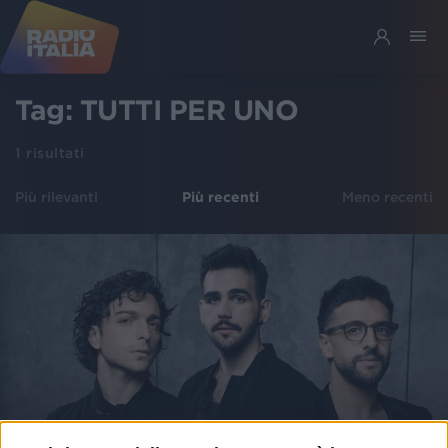
Tag:
TUTTI PER UNO
1
risultati
Più rilevanti
Più recenti
Meno recenti