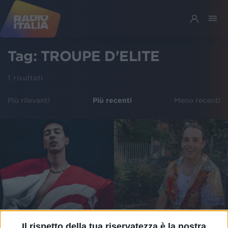
Tag:
TROUPE D'ELITE
1
risultati
Più rilevanti
Più recenti
Meno recenti
Il rispetto della tua riservatezza è la nostra