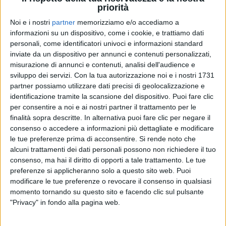
priorità
Noi e i nostri
partner
memorizziamo e/o accediamo a
01 mar 2023
POMERIGGIO RAP
informazioni su un dispositivo, come i cookie, e trattiamo dati
personali, come identificatori univoci e informazioni standard
Ghali commenta Ernia: il post fa sognare i
inviate da un dispositivo per annunci e contenuti personalizzati,
fan (dei loro Troupe d’Elite)
misurazione di annunci e contenuti, analisi dell'audience e
sviluppo dei servizi.
Con la tua autorizzazione noi e i nostri 1731
I due artisti hanno iniziato a fare musica insieme a
partner possiamo utilizzare dati precisi di geolocalizzazione e
Milano una decina di anni fa, ora molti chiedono un
feat
identificazione tramite la scansione del dispositivo. Puoi fare clic
per consentire a noi e ai nostri partner il trattamento per le
finalità sopra descritte. In alternativa puoi fare clic per negare il
consenso o accedere a informazioni più dettagliate e modificare
le tue preferenze prima di acconsentire.
Si rende noto che
alcuni trattamenti dei dati personali possono non richiedere il tuo
consenso, ma hai il diritto di opporti a tale trattamento. Le tue
preferenze si applicheranno solo a questo sito web. Puoi
modificare le tue preferenze o revocare il consenso in qualsiasi
momento tornando su questo sito e facendo clic sul pulsante
Chi siamo
Contattaci
"Privacy" in fondo alla pagina web.
Privacy
Lavora con noi