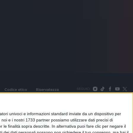
SEGUICI
Codice etico
Riservatezza
093 Cologno Monzese (Mi) |Tel. +39 02 254441 | Fax +39
TORNA SU
tori univoci e informazioni standard inviate da un dispositivo per
noi e i nostri 1733 partner possiamo utilizzare dati precisi di
le finalità sopra descritte. In alternativa puoi fare clic per negare il
i dei dati personali possono non richiedere il tuo consenso, ma hai il