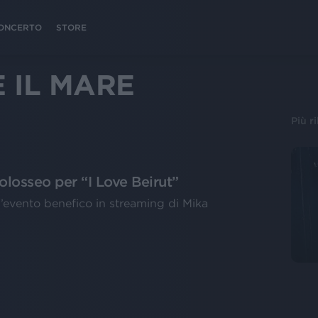
 CONCERTO
STORE
E IL MARE
Più r
Colosseo per “I Love Beirut”
ll’evento benefico in streaming di Mika