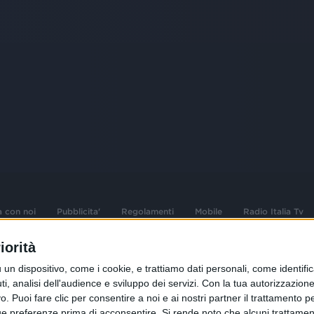
a con noi
Pubblicita'
Regolamenti
Mobile
Radio Italia Tv
iorità
 opere dell'ingegno
Sede Amministrativa: Viale Europa 49, 20
dispositivo, come i cookie, e trattiamo dati personali, come identifica
i d'autore e dei diritti
02 25444220
, analisi dell'audience e sviluppo dei servizi.
Con la tua autorizzazione 
 Puoi fare clic per consentire a noi e ai nostri partner il trattamento per 
.F. e n° iscrizione
Sede Legale: Via Savona 97, 20144 Milano
istrata n°286 - 3 Aprile
ue preferenze prima di acconsentire.
Si rende noto che alcuni trattament