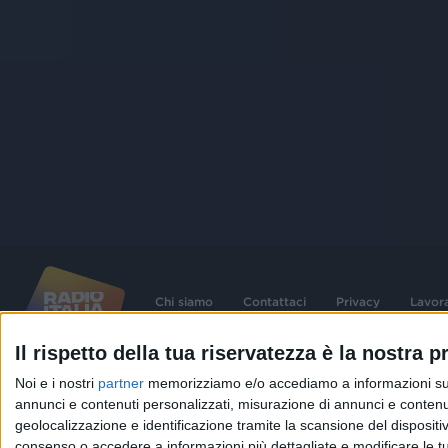
Chi siamo
Contattaci
Privacy
Lavor
Il rispetto della tua riservatezza è la nostra pr
©
2026
RADIO ITALIA S.p.A. P.IVA 06832230152 | Tutti i diritti riservati. Per le
Noi e i nostri
partner
memorizziamo e/o accediamo a informazioni su un 
contenute nel sito sono stati assolti gli obblighi derivanti dalla normativa dei diritt
connessi.
annunci e contenuti personalizzati, misurazione di annunci e contenuti
geolocalizzazione e identificazione tramite la scansione del dispositivo.
Capitale Sociale € 580.000,00 interamente versato. Iscr. Reg. Imprese Milano - C
06832230152. Iscritta al R.E.A. di Milano al n° 1125258. Testata giornalistica Reg
consenso o accedere a informazioni più dettagliate e modificare le t