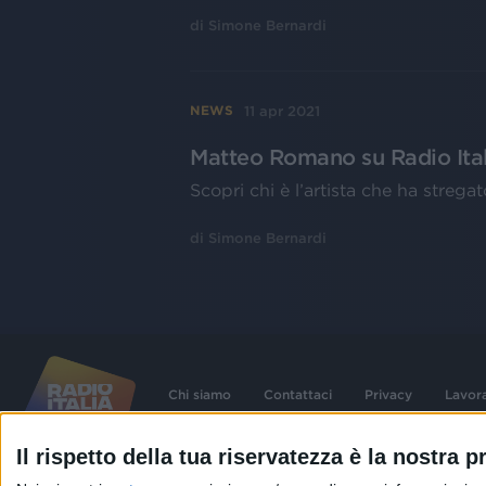
di
Simone Bernardi
11 apr 2021
NEWS
Matteo Romano su Radio Ital
Scopri chi è l’artista che ha streg
di
Simone Bernardi
Chi siamo
Contattaci
Privacy
Lavor
Il rispetto della tua riservatezza è la nostra pr
©
2026
RADIO ITALIA S.p.A. P.IVA 06832230152 | Tutti i diritti riservati. Per le