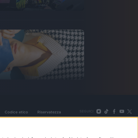
SEGUICI
Codice etico
Riservatezza
093 Cologno Monzese (Mi) |Tel. +39 02 254441 | Fax +39
TORNA SU