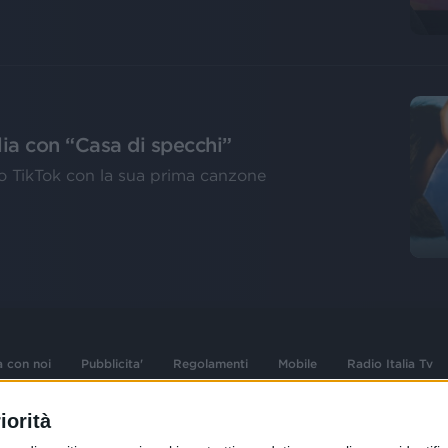
ia con “Casa di specchi”
ato TikTok con la sua prima canzone
a con noi
Pubblicita'
Regolamenti
Mobile
Radio Italia Tv
iorità
 opere dell'ingegno
Sede Amministrativa: Viale Europa 49, 20