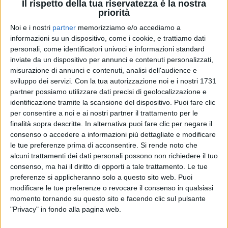
Il rispetto della tua riservatezza è la nostra
priorità
Noi e i nostri
partner
memorizziamo e/o accediamo a
informazioni su un dispositivo, come i cookie, e trattiamo dati
26 nov 2021
MUSICA E CINEMA
personali, come identificatori univoci e informazioni standard
inviate da un dispositivo per annunci e contenuti personalizzati,
"The Best Movie Soundtracks - Vol. 1": il
misurazione di annunci e contenuti, analisi dell'audience e
nuovo album di Bruno Santori
sviluppo dei servizi.
Con la tua autorizzazione noi e i nostri 1731
partner possiamo utilizzare dati precisi di geolocalizzazione e
Il disco è un viaggio tra le colonne sonore più amate
identificazione tramite la scansione del dispositivo. Puoi fare clic
della storia del cinema, eseguite dalla Mediterranean
Orchestra con la direzione del Maestro
per consentire a noi e ai nostri partner il trattamento per le
finalità sopra descritte. In alternativa puoi fare clic per negare il
consenso o accedere a informazioni più dettagliate e modificare
le tue preferenze prima di acconsentire.
Si rende noto che
alcuni trattamenti dei dati personali possono non richiedere il tuo
consenso, ma hai il diritto di opporti a tale trattamento. Le tue
preferenze si applicheranno solo a questo sito web. Puoi
modificare le tue preferenze o revocare il consenso in qualsiasi
momento tornando su questo sito e facendo clic sul pulsante
"Privacy" in fondo alla pagina web.
Chi siamo
Contattaci