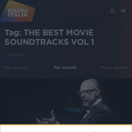
Tag:
THE BEST MOVIE
SOUNDTRACKS VOL 1
1
risultati
Più rilevanti
Più recenti
Meno recenti