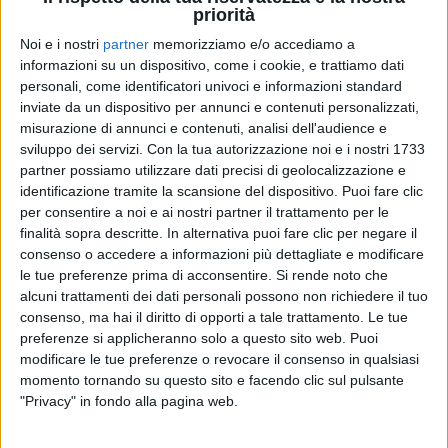
priorità
Noi e i nostri
partner
memorizziamo e/o accediamo a
05 lug 2021
EVENTO
informazioni su un dispositivo, come i cookie, e trattiamo dati
personali, come identificatori univoci e informazioni standard
A Francesca Michielin il “Taormina Awards
inviate da un dispositivo per annunci e contenuti personalizzati,
per la musica”
misurazione di annunci e contenuti, analisi dell'audience e
sviluppo dei servizi.
Con la tua autorizzazione noi e i nostri 1733
L'artista ha omaggiato il Maestro Franco Battiato
partner possiamo utilizzare dati precisi di geolocalizzazione e
interpretando il brano “Segnali di vita”: “Lui è stato
un faro nella notte per me”
identificazione tramite la scansione del dispositivo. Puoi fare clic
per consentire a noi e ai nostri partner il trattamento per le
finalità sopra descritte. In alternativa puoi fare clic per negare il
consenso o accedere a informazioni più dettagliate e modificare
le tue preferenze prima di acconsentire.
Si rende noto che
alcuni trattamenti dei dati personali possono non richiedere il tuo
consenso, ma hai il diritto di opporti a tale trattamento. Le tue
preferenze si applicheranno solo a questo sito web. Puoi
modificare le tue preferenze o revocare il consenso in qualsiasi
momento tornando su questo sito e facendo clic sul pulsante
Chi siamo
Contattaci
"Privacy" in fondo alla pagina web.
Privacy
Lavora con noi