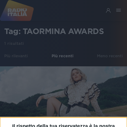
Tag:
TAORMINA AWARDS
1
risultati
Più rilevanti
Più recenti
Meno recenti
Il rispetto della tua riservatezza è la nostra