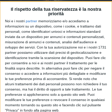
Il rispetto della tua riservatezza è la nostra
priorità
Noi e i nostri
partner
memorizziamo e/o accediamo a
informazioni su un dispositivo, come i cookie, e trattiamo dati
personali, come identificatori univoci e informazioni standard
inviate da un dispositivo per annunci e contenuti personalizzati,
14 apr 2025
UNA STORIA IMPORTANTE
misurazione di annunci e contenuti, analisi dell'audience e
sviluppo dei servizi.
Con la tua autorizzazione noi e i nostri 1731
Eros Ramazzotti torna negli stadi italiani:
partner possiamo utilizzare dati precisi di geolocalizzazione e
tutte le date del tour mondiale
identificazione tramite la scansione del dispositivo. Puoi fare clic
per consentire a noi e ai nostri partner il trattamento per le
Dopo la doppia anteprima di Amsterdam, nel 2026
finalità sopra descritte. In alternativa puoi fare clic per negare il
Eros tornerà a girare il mondo con la sua musica
consenso o accedere a informazioni più dettagliate e modificare
le tue preferenze prima di acconsentire.
Si rende noto che
di
Daniele Verderio
alcuni trattamenti dei dati personali possono non richiedere il tuo
consenso, ma hai il diritto di opporti a tale trattamento. Le tue
preferenze si applicheranno solo a questo sito web. Puoi
modificare le tue preferenze o revocare il consenso in qualsiasi
momento tornando su questo sito e facendo clic sul pulsante
"Privacy" in fondo alla pagina web.