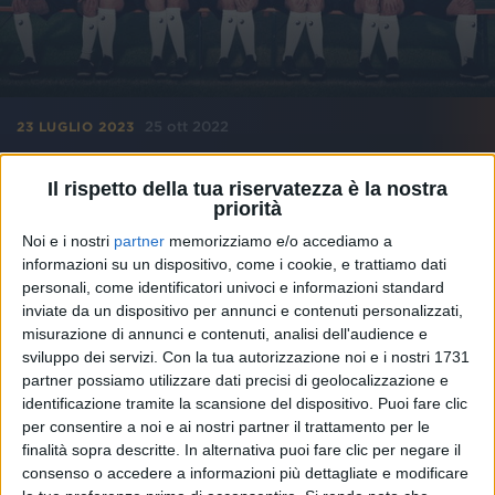
25 ott 2022
23 LUGLIO 2023
Dopo San Siro, i Pinguini Tattici Nucleari
Il rispetto della tua riservatezza è la nostra
conquistano lo Stadio Olimpico
priorità
I biglietti per il concerto a Roma sono già disponibili
Noi e i nostri
partner
memorizziamo e/o accediamo a
in prevendita. La band è molto legata alla Capitale:
informazioni su un dispositivo, come i cookie, e trattiamo dati
nel nuovo album ci sarà una canzone a lei dedicata
personali, come identificatori univoci e informazioni standard
inviate da un dispositivo per annunci e contenuti personalizzati,
di
Mara Bizzoco
misurazione di annunci e contenuti, analisi dell'audience e
sviluppo dei servizi.
Con la tua autorizzazione noi e i nostri 1731
partner possiamo utilizzare dati precisi di geolocalizzazione e
identificazione tramite la scansione del dispositivo. Puoi fare clic
per consentire a noi e ai nostri partner il trattamento per le
finalità sopra descritte. In alternativa puoi fare clic per negare il
consenso o accedere a informazioni più dettagliate e modificare