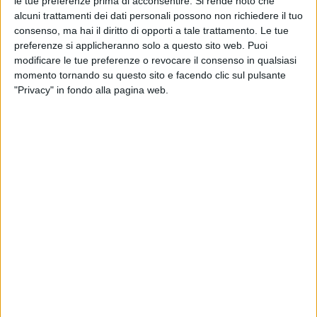
le tue preferenze prima di acconsentire.
Si rende noto che
alcuni trattamenti dei dati personali possono non richiedere il tuo
consenso, ma hai il diritto di opporti a tale trattamento. Le tue
preferenze si applicheranno solo a questo sito web. Puoi
modificare le tue preferenze o revocare il consenso in qualsiasi
momento tornando su questo sito e facendo clic sul pulsante
"Privacy" in fondo alla pagina web.
05 feb 2019
NEWS
Ultimo a Sanremo 2019: “I Tuoi Particolari”
è un brano maturo
“Moro come fratello maggiore? Lo prendo in giro e lo
chiamo papà”
di
Edoardo Volanti