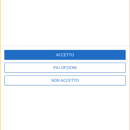
ACCETTO
PIÙ OPZIONI
NON ACCETTO
20 mag 2016
NEWS
Lorenzo Fragola si esibirà prima di Milan-
Juve, finale di Coppa Italia
Radio Italia è radio partner dell'evento