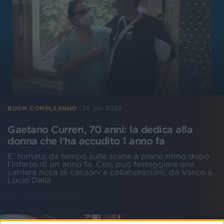
26 giu 2022
BUON COMPLEANNO
Gaetano Curreri, 70 anni: la dedica alla
donna che l’ha accudito 1 anno fa
E’ tornato da tempo sulle scene a pieno ritmo dopo
l’infarto di un anno fa. Così può festeggiare una
carriera ricca di canzoni e collaborazioni, da Vasco a
Lucio Dalla