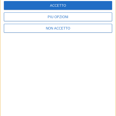
Gli Stadio ritornano con un tour, un vinile e
ACCETTO
una nuova canzone
Venerdì 24 maggio, il raduno del fan club a
PIÙ OPZIONI
Castelraimondo
NON ACCETTO
di
Simone Bernardi
01 dic 2018
NEWS