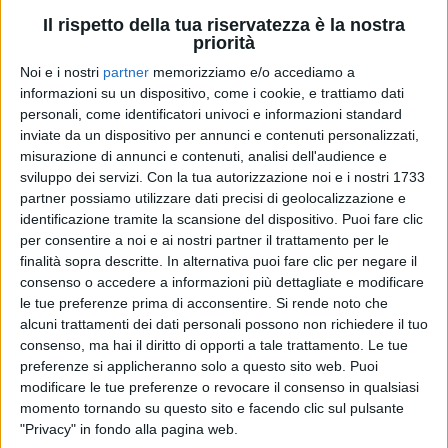
Il rispetto della tua riservatezza è la nostra
priorità
Noi e i nostri
partner
memorizziamo e/o accediamo a
informazioni su un dispositivo, come i cookie, e trattiamo dati
personali, come identificatori univoci e informazioni standard
inviate da un dispositivo per annunci e contenuti personalizzati,
misurazione di annunci e contenuti, analisi dell'audience e
sviluppo dei servizi.
Con la tua autorizzazione noi e i nostri 1733
partner possiamo utilizzare dati precisi di geolocalizzazione e
identificazione tramite la scansione del dispositivo. Puoi fare clic
per consentire a noi e ai nostri partner il trattamento per le
11 ago 2021
BUONE NOTIZIE
finalità sopra descritte. In alternativa puoi fare clic per negare il
consenso o accedere a informazioni più dettagliate e modificare
Stadio: Gaetano Curreri è tornato a
le tue preferenze prima di acconsentire.
Si rende noto che
Bologna e sta sempre meglio
alcuni trattamenti dei dati personali possono non richiedere il tuo
consenso, ma hai il diritto di opporti a tale trattamento. Le tue
Il tour è rimandato, ma il cantante non vede l’ora di
preferenze si applicheranno solo a questo sito web. Puoi
tornare a “stabilire un contatto”
modificare le tue preferenze o revocare il consenso in qualsiasi
momento tornando su questo sito e facendo clic sul pulsante
di
Simone Bernardi
"Privacy" in fondo alla pagina web.