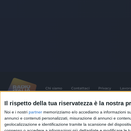
Chi siamo
Contattaci
Privacy
Lavor
Il rispetto della tua riservatezza è la nostra pr
©
2026
RADIO ITALIA S.p.A. P.IVA 06832230152 | Tutti i diritti riservati. Per le
Noi e i nostri
partner
memorizziamo e/o accediamo a informazioni su un 
contenute nel sito sono stati assolti gli obblighi derivanti dalla normativa dei diritt
connessi.
annunci e contenuti personalizzati, misurazione di annunci e contenuti
geolocalizzazione e identificazione tramite la scansione del dispositivo.
Capitale Sociale € 580.000,00 interamente versato. Iscr. Reg. Imprese Milano - C
06832230152. Iscritta al R.E.A. di Milano al n° 1125258. Testata giornalistica Reg
consenso o accedere a informazioni più dettagliate e modificare le t