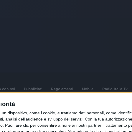
a con noi
Pubblicita'
Regolamenti
Mobile
Radio Italia Tv
iorità
 opere dell'ingegno
Sede Amministrativa: Viale Europa 49, 20
dispositivo, come i cookie, e trattiamo dati personali, come identifica
i d'autore e dei diritti
02 25444220
, analisi dell'audience e sviluppo dei servizi.
Con la tua autorizzazione 
 Puoi fare clic per consentire a noi e ai nostri partner il trattamento per 
.F. e n° iscrizione
Sede Legale: Via Savona 97, 20144 Milano
istrata n°286 - 3 Aprile
ue preferenze prima di acconsentire.
Si rende noto che alcuni trattament