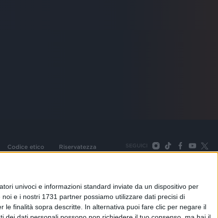
SEGUICI
Codice etico
Riservatezza
093 Cologno Monzese (Mi) |Tel. +39 02 254441 | Fax +39
TORNA SU
tori univoci e informazioni standard inviate da un dispositivo per
noi e i nostri 1731 partner possiamo utilizzare dati precisi di
le finalità sopra descritte. In alternativa puoi fare clic per negare il
i dei dati personali possono non richiedere il tuo consenso, ma hai il