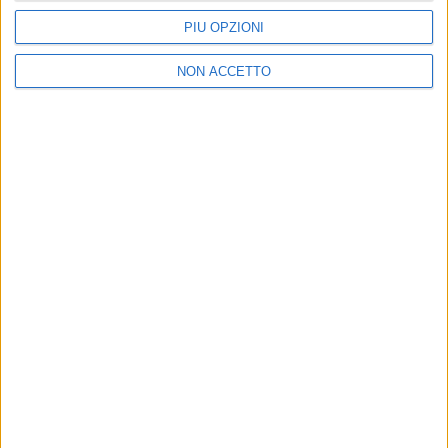
PIÙ OPZIONI
73
FOTO
NON ACCETTO
PHOTOGALLERY
SANREMO ITALIANO: 7 FEBBRAIO 2019
Chi siamo
Contattaci
Privacy
Lavora con noi
Pubblicita'
Regolamenti
Mobile
Radio Italia Tv