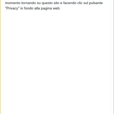
momento tornando su questo sito e facendo clic sul pulsante
"Privacy" in fondo alla pagina web.
VIDEO
#atupertu con Simone Cristicchi ed Ermal
Meta (Sanremo 2019)