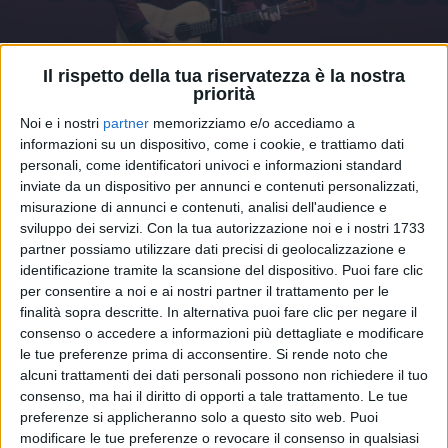
Il rispetto della tua riservatezza è la nostra
priorità
VIDEO
Noi e i nostri
partner
memorizziamo e/o accediamo a
informazioni su un dispositivo, come i cookie, e trattiamo dati
FESTIVAL GABER 2019 - SIMONE
personali, come identificatori univoci e informazioni standard
CRISTICCHI
inviate da un dispositivo per annunci e contenuti personalizzati,
misurazione di annunci e contenuti, analisi dell'audience e
sviluppo dei servizi.
Con la tua autorizzazione noi e i nostri 1733
partner possiamo utilizzare dati precisi di geolocalizzazione e
identificazione tramite la scansione del dispositivo. Puoi fare clic
per consentire a noi e ai nostri partner il trattamento per le
finalità sopra descritte. In alternativa puoi fare clic per negare il
consenso o accedere a informazioni più dettagliate e modificare
le tue preferenze prima di acconsentire.
Si rende noto che
alcuni trattamenti dei dati personali possono non richiedere il tuo
consenso, ma hai il diritto di opporti a tale trattamento. Le tue
preferenze si applicheranno solo a questo sito web. Puoi
modificare le tue preferenze o revocare il consenso in qualsiasi