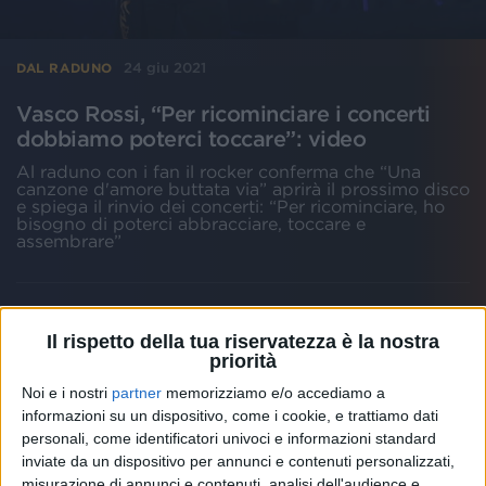
24 giu 2021
DAL RADUNO
Vasco Rossi, “Per ricominciare i concerti
dobbiamo poterci toccare”: video
Al raduno con i fan il rocker conferma che “Una
canzone d'amore buttata via” aprirà il prossimo disco
e spiega il rinvio dei concerti: “Per ricominciare, ho
bisogno di poterci abbracciare, toccare e
assembrare”
Il rispetto della tua riservatezza è la nostra
priorità
Noi e i nostri
partner
memorizziamo e/o accediamo a
informazioni su un dispositivo, come i cookie, e trattiamo dati
personali, come identificatori univoci e informazioni standard
inviate da un dispositivo per annunci e contenuti personalizzati,
misurazione di annunci e contenuti, analisi dell'audience e