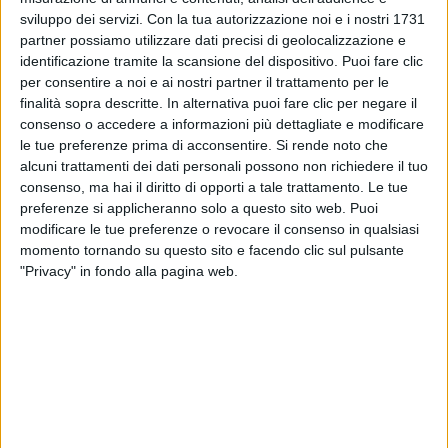
sviluppo dei servizi.
Con la tua autorizzazione noi e i nostri 1731
partner possiamo utilizzare dati precisi di geolocalizzazione e
identificazione tramite la scansione del dispositivo. Puoi fare clic
per consentire a noi e ai nostri partner il trattamento per le
finalità sopra descritte. In alternativa puoi fare clic per negare il
18 giu 2021
NUOVA USCITA
consenso o accedere a informazioni più dettagliate e modificare
le tue preferenze prima di acconsentire.
Si rende noto che
Vasco Rossi, “Siamo solo noi” da 40 anni: il
alcuni trattamenti dei dati personali possono non richiedere il tuo
video e l'album in 3 versioni
consenso, ma hai il diritto di opporti a tale trattamento. Le tue
preferenze si applicheranno solo a questo sito web. Puoi
Il rocker festeggia così il 40esimo compleanno della
modificare le tue preferenze o revocare il consenso in qualsiasi
pubblicazione: escono un inedito corto animato del
brano, con la storia del mondo dal 1981 a oggi, e tre
momento tornando su questo sito e facendo clic sul pulsante
edizioni da collezione del disco. Continua la serie
"Privacy" in fondo alla pagina web.
celebrativa “R>PLAY” dedicata agli album da studio
di Vasco