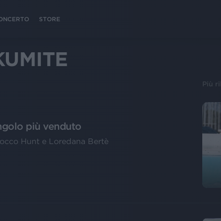
 CONCERTO
STORE
KUMITE
Più r
ngolo più venduto
occo Hunt e Loredana Bertè