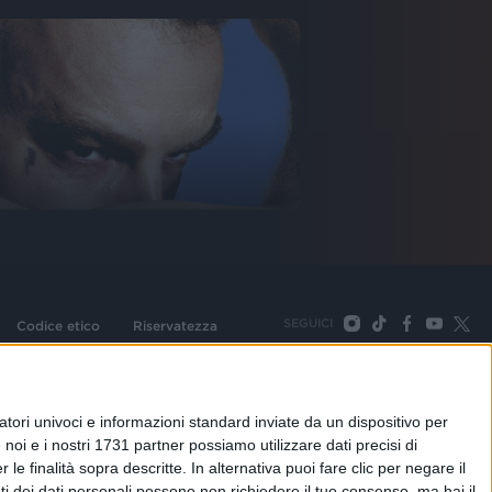
SEGUICI
Codice etico
Riservatezza
093 Cologno Monzese (Mi) |Tel. +39 02 254441 | Fax +39
TORNA SU
tori univoci e informazioni standard inviate da un dispositivo per
noi e i nostri 1731 partner possiamo utilizzare dati precisi di
le finalità sopra descritte. In alternativa puoi fare clic per negare il
i dei dati personali possono non richiedere il tuo consenso, ma hai il