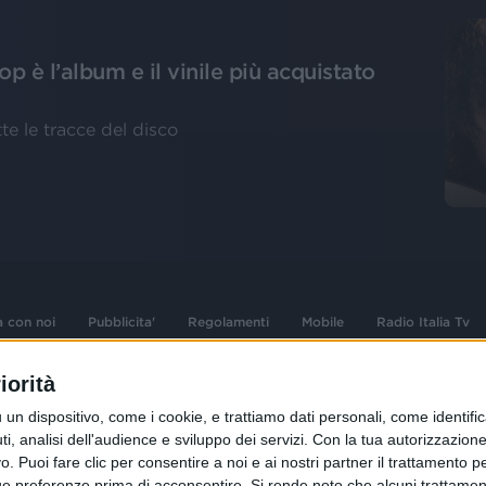
p è l’album e il vinile più acquistato
te le tracce del disco
a con noi
Pubblicita'
Regolamenti
Mobile
Radio Italia Tv
iorità
 opere dell'ingegno
Sede Amministrativa: Viale Europa 49, 20
dispositivo, come i cookie, e trattiamo dati personali, come identifica
i d'autore e dei diritti
02 25444220
, analisi dell'audience e sviluppo dei servizi.
Con la tua autorizzazione 
.F. e n° iscrizione
 Puoi fare clic per consentire a noi e ai nostri partner il trattamento per 
Sede Legale: Via Savona 97, 20144 Milano
istrata n°286 - 3 Aprile
ue preferenze prima di acconsentire.
Si rende noto che alcuni trattament