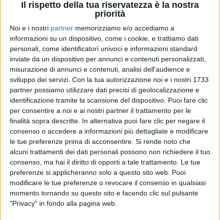
Il rispetto della tua riservatezza è la nostra
priorità
Noi e i nostri
partner
memorizziamo e/o accediamo a
23 mag 2023
SUMMER TOUR 2023
informazioni su un dispositivo, come i cookie, e trattiamo dati
personali, come identificatori univoci e informazioni standard
Tiromancino: annunciato il tour estivo. Con
inviate da un dispositivo per annunci e contenuti personalizzati,
loro ci sarà anche Enula
misurazione di annunci e contenuti, analisi dell'audience e
Il gruppo di Federico Zampaglione ha condiviso le
sviluppo dei servizi.
Con la tua autorizzazione noi e i nostri 1733
date del “Summer Tour 2023”: “Così di botto... col
partner possiamo utilizzare dati precisi di geolocalizzazione e
sole in faccia!”
identificazione tramite la scansione del dispositivo. Puoi fare clic
per consentire a noi e ai nostri partner il trattamento per le
di
Daniele Verderio
finalità sopra descritte. In alternativa puoi fare clic per negare il
consenso o accedere a informazioni più dettagliate e modificare
le tue preferenze prima di acconsentire.
Si rende noto che
alcuni trattamenti dei dati personali possono non richiedere il tuo
consenso, ma hai il diritto di opporti a tale trattamento. Le tue
preferenze si applicheranno solo a questo sito web. Puoi
modificare le tue preferenze o revocare il consenso in qualsiasi
momento tornando su questo sito e facendo clic sul pulsante
"Privacy" in fondo alla pagina web.
Chi siamo
Contattaci