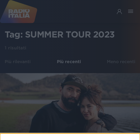
Tag:
SUMMER TOUR 2023
1
risultati
Più rilevanti
Più recenti
Meno recenti