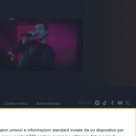
SEGUICI
Codice etico
Riservatezza
093 Cologno Monzese (Mi) |Tel. +39 02 254441 | Fax +39
TORNA SU
tori univoci e informazioni standard inviate da un dispositivo per