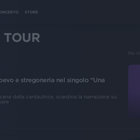
 CONCERTO
STORE
 TOUR
Più r
oevo e stregoneria nel singolo “Una
 scene della cantautrice, scardina la narrazione su
sere