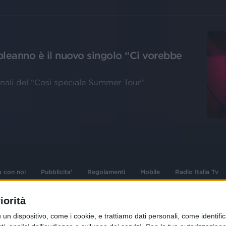
mpleanno è il nuovo singolo “Ci vorebbe
inali del “Così speciale Summer Tour”
a con noi
Pubblicita'
Regolamenti
Mobile
Radio Italia Tv
iorità
 opere dell'ingegno
Sede Amministrativa: Viale Europa 49, 20
dispositivo, come i cookie, e trattiamo dati personali, come identifica
i d'autore e dei diritti
02 25444220