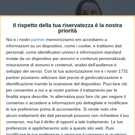
Il rispetto della tua riservatezza è la nostra
priorità
Noi e i nostri
partner
memorizziamo e/o accediamo a
informazioni su un dispositivo, come i cookie, e trattiamo dati
personali, come identificatori univoci e informazioni standard
inviate da un dispositivo per annunci e contenuti personalizzati,
misurazione di annunci e contenuti, analisi dell'audience e
sviluppo dei servizi.
Con la tua autorizzazione noi e i nostri 1731
partner possiamo utilizzare dati precisi di geolocalizzazione e
09 mag 2026
"EI MADDALENA"
identificazione tramite la scansione del dispositivo. Puoi fare clic
per consentire a noi e ai nostri partner il trattamento per le
Maddalena: dopo “Caro amico”, torna con
finalità sopra descritte. In alternativa puoi fare clic per negare il
un singolo irresistibilmente pop
consenso o accedere a informazioni più dettagliate e modificare
La cantautrice romana sta lavorando al suo primo
le tue preferenze prima di acconsentire.
Si rende noto che
progetto musicale con la produzione di CanovA,
alcuni trattamenti dei dati personali possono non richiedere il tuo
Raffaele “Rabbo” Scogna ed Emanuele Nazzaro
consenso, ma hai il diritto di opporti a tale trattamento. Le tue
preferenze si applicheranno solo a questo sito web. Puoi
di
Daniele Verderio
modificare le tue preferenze o revocare il consenso in qualsiasi