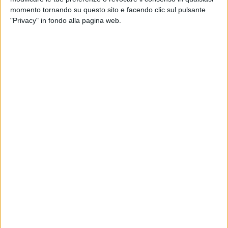
momento tornando su questo sito e facendo clic sul pulsante
"Privacy" in fondo alla pagina web.
04 mag 2026
FUORI IL 15 MAGGIO
I Pinguini Tattici Nucleari tornano con il
nuovo singolo “Sorry Scusa Lo Siento”
“È ora di iniziare il nuovo capitolo. Siete pronti ad
ascoltare la nostra storia di fantasmi?”