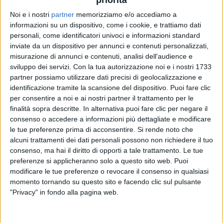
priorità
Noi e i nostri
partner
memorizziamo e/o accediamo a
informazioni su un dispositivo, come i cookie, e trattiamo dati
personali, come identificatori univoci e informazioni standard
inviate da un dispositivo per annunci e contenuti personalizzati,
misurazione di annunci e contenuti, analisi dell'audience e
sviluppo dei servizi.
Con la tua autorizzazione noi e i nostri 1733
17 giu 2021
NOVITÀ
partner possiamo utilizzare dati precisi di geolocalizzazione e
identificazione tramite la scansione del dispositivo. Puoi fare clic
Fabio Rovazzi e Eros Ramazzotti, “Il brano
per consentire a noi e ai nostri partner il trattamento per le
dell'estate? È segreto”: video
finalità sopra descritte. In alternativa puoi fare clic per negare il
consenso o accedere a informazioni più dettagliate e modificare
A sorpresa i due artisti sono apparsi insieme in
le tue preferenze prima di acconsentire.
Si rende noto che
questa Instagram Story, ad alto tasso d'ironia ma con
un importante annuncio tra le righe. “Non siete
alcuni trattamenti dei dati personali possono non richiedere il tuo
pronti”, poi la verità: il loro duetto si chiama "La mia
consenso, ma hai il diritto di opporti a tale trattamento. Le tue
felicità"
preferenze si applicheranno solo a questo sito web. Puoi
modificare le tue preferenze o revocare il consenso in qualsiasi
momento tornando su questo sito e facendo clic sul pulsante
"Privacy" in fondo alla pagina web.