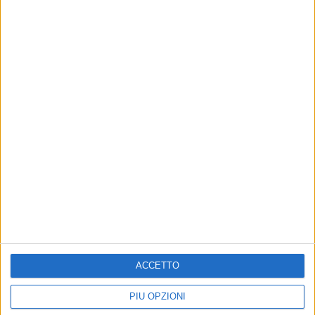
07 mag 2019
NEWS
J-Ax trasforma Michelle Hunziker in una
trap queen. Guarda il video!
Intanto il rapper fa volontariato all'Opera San
ACCETTO
Francesco di Milano
PIÙ OPZIONI
di
Simone Bernardi