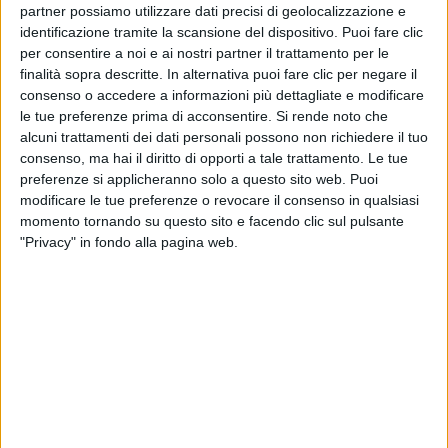
partner possiamo utilizzare dati precisi di geolocalizzazione e
identificazione tramite la scansione del dispositivo. Puoi fare clic
per consentire a noi e ai nostri partner il trattamento per le
finalità sopra descritte. In alternativa puoi fare clic per negare il
02 feb 2022
"INSUPERABILE"
consenso o accedere a informazioni più dettagliate e modificare
le tue preferenze prima di acconsentire.
Si rende noto che
Rkomi: "Il palco di Sanremo spaventa ma
alcuni trattamenti dei dati personali possono non richiedere il tuo
Vasco Rossi mi ha benedetto"
consenso, ma hai il diritto di opporti a tale trattamento. Le tue
preferenze si applicheranno solo a questo sito web. Puoi
In diretta su Radio Italia solomusicaitaliana l'artista
racconta la canzone con cui è in gara e dice: “Il video
modificare le tue preferenze o revocare il consenso in qualsiasi
rappresenta uno sfogo, questo momento bellissimo
momento tornando su questo sito e facendo clic sul pulsante
finirà”
"Privacy" in fondo alla pagina web.