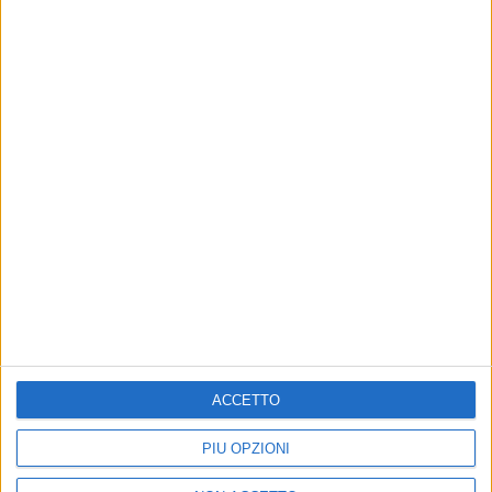
25 gen 2022
SANREMO E UN NUOVO ALBUM
Rkomi: in attesa di Sanremo, un altro Disco
d'Oro e “Taxi Driver +”
“La coda del diavolo” con Elodie è certificata per gli
oltre 50mila download. Intanto l'artista si prepara al
suo prima Festival con “Insuperabile”
ACCETTO
PIÙ OPZIONI