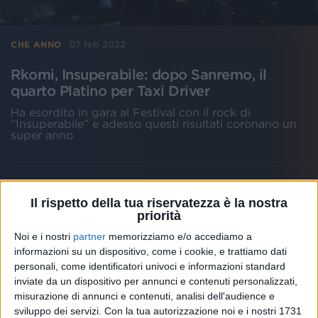
07 feb 2022
CHE ANNO
Rkomi, Insuperabile: dopo Sanremo, il
quarto Platino per Taxi Driver
Ha esordito in gara al Festival con il rock di
“Insuperabile” e adesso questi risultati coronano un
super anno
Il rispetto della tua riservatezza è la nostra
priorità
Noi e i nostri
partner
memorizziamo e/o accediamo a
informazioni su un dispositivo, come i cookie, e trattiamo dati
personali, come identificatori univoci e informazioni standard
inviate da un dispositivo per annunci e contenuti personalizzati,
misurazione di annunci e contenuti, analisi dell'audience e
sviluppo dei servizi.
Con la tua autorizzazione noi e i nostri 1731