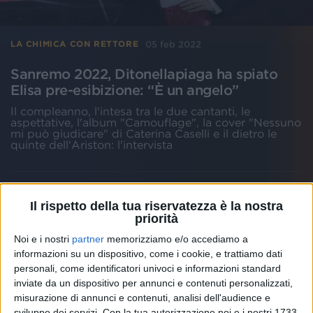
05 feb 2022
LA CHIMICA CON RETTORE
Sanremo 2022, Ditonellapiaga ha spiato
Elisa pre-esibizione: “È un angelo”
Il compleanno, l'intesa tra le due cantanti, le
aspettative, l'album "Camouflage", la cover "Nessuno
mi può giudicare" di Caterina Caselli e il dietro le
quinte dell'Ariston: l'intervista
Il rispetto della tua riservatezza è la nostra
priorità
Noi e i nostri
partner
memorizziamo e/o accediamo a
informazioni su un dispositivo, come i cookie, e trattiamo dati
personali, come identificatori univoci e informazioni standard
inviate da un dispositivo per annunci e contenuti personalizzati,
misurazione di annunci e contenuti, analisi dell'audience e
sviluppo dei servizi.
Con la tua autorizzazione noi e i nostri 1733