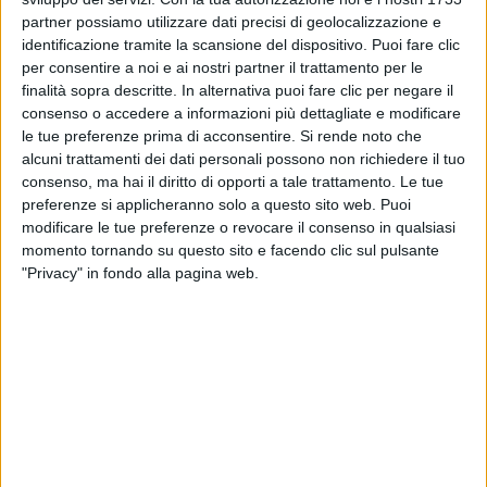
partner possiamo utilizzare dati precisi di geolocalizzazione e
identificazione tramite la scansione del dispositivo. Puoi fare clic
per consentire a noi e ai nostri partner il trattamento per le
finalità sopra descritte. In alternativa puoi fare clic per negare il
consenso o accedere a informazioni più dettagliate e modificare
03 feb 2022
#CHIMICA
le tue preferenze prima di acconsentire.
Si rende noto che
Ditonellapiaga e Rettore: una “Chimica”
alcuni trattamenti dei dati personali possono non richiedere il tuo
consenso, ma hai il diritto di opporti a tale trattamento. Le tue
fatta di musica, ristorante e vino rosso
preferenze si applicheranno solo a questo sito web. Puoi
La cover di “Nessuno mi può giudicare” sarà in stile
modificare le tue preferenze o revocare il consenso in qualsiasi
pulp, alla Quentin Tarantino
momento tornando su questo sito e facendo clic sul pulsante
"Privacy" in fondo alla pagina web.
di
Simone Bernardi