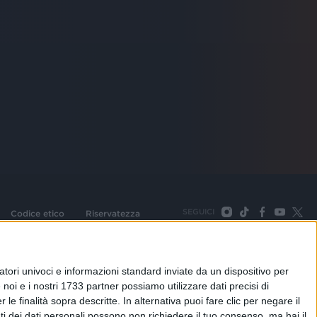
SEGUICI
Codice etico
Riservatezza
093 Cologno Monzese (Mi) |Tel. +39 02 254441 | Fax +39
TORNA SU
tori univoci e informazioni standard inviate da un dispositivo per
noi e i nostri 1733 partner possiamo utilizzare dati precisi di
le finalità sopra descritte. In alternativa puoi fare clic per negare il
i dei dati personali possono non richiedere il tuo consenso, ma hai il