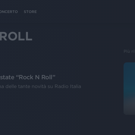
 CONCERTO
STORE
 ROLL
Più r
estate “Rock N Roll”
na delle tante novità su Radio Italia