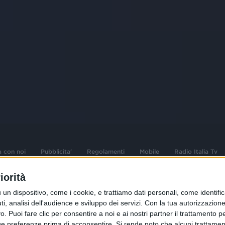
a con noi
Pubblicita'
Regolamenti
Mobile
Radio Italia Tv
iorità
 opere dell'ingegno
Sede Amministrativa: Viale Europa 49, 20
dispositivo, come i cookie, e trattiamo dati personali, come identifica
i d'autore e dei diritti
02 25444220
, analisi dell'audience e sviluppo dei servizi.
Con la tua autorizzazione 
 Puoi fare clic per consentire a noi e ai nostri partner il trattamento per 
.F. e n° iscrizione
Sede Legale: Via Savona 97, 20144 Milano
istrata n°286 - 3 Aprile
ue preferenze prima di acconsentire.
Si rende noto che alcuni trattament