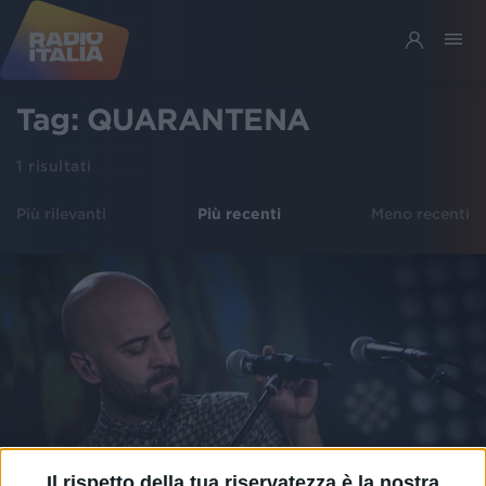
Tag:
QUARANTENA
1
risultati
Più rilevanti
Più recenti
Meno recenti
Il rispetto della tua riservatezza è la nostra