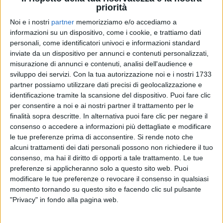
priorità
Noi e i nostri
partner
memorizziamo e/o accediamo a
18 gen 2022
PIANO E VOCE
informazioni su un dispositivo, come i cookie, e trattiamo dati
personali, come identificatori univoci e informazioni standard
Sangiorgi riscopre “La voce del silenzio”: il
inviate da un dispositivo per annunci e contenuti personalizzati,
video dalla quarantena
misurazione di annunci e contenuti, analisi dell'audience e
sviluppo dei servizi.
Con la tua autorizzazione noi e i nostri 1733
Giuliano interpreta, pianoforte e voce, una storica
partner possiamo utilizzare dati precisi di geolocalizzazione e
perla della musica italiana, perfetta per questi tempi
duri
identificazione tramite la scansione del dispositivo. Puoi fare clic
per consentire a noi e ai nostri partner il trattamento per le
finalità sopra descritte. In alternativa puoi fare clic per negare il
consenso o accedere a informazioni più dettagliate e modificare
le tue preferenze prima di acconsentire.
Si rende noto che
alcuni trattamenti dei dati personali possono non richiedere il tuo
consenso, ma hai il diritto di opporti a tale trattamento. Le tue
preferenze si applicheranno solo a questo sito web. Puoi
modificare le tue preferenze o revocare il consenso in qualsiasi
momento tornando su questo sito e facendo clic sul pulsante
Chi siamo
Contattaci
"Privacy" in fondo alla pagina web.
Privacy
Lavora con noi