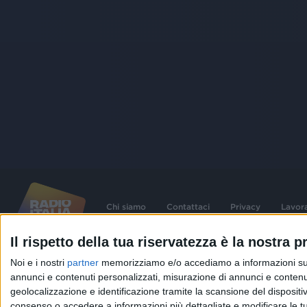
Chi siamo
Contattaci
Privacy
Lavor
Il rispetto della tua riservatezza è la nostra pr
©
2026
RADIO ITALIA S.p.A. P.IVA 06832230152 | Tutti i diritti riservati. Per le
Noi e i nostri
partner
memorizziamo e/o accediamo a informazioni su un 
contenute nel sito sono stati assolti gli obblighi derivanti dalla normativa dei diritt
connessi.
annunci e contenuti personalizzati, misurazione di annunci e contenuti
geolocalizzazione e identificazione tramite la scansione del dispositivo.
Capitale Sociale € 580.000,00 interamente versato. Iscr. Reg. Imprese Milano - C
06832230152. Iscritta al R.E.A. di Milano al n° 1125258. Testata giornalistica Reg
consenso o accedere a informazioni più dettagliate e modificare le t