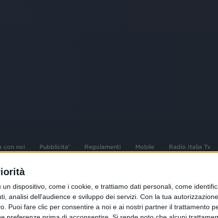
a con noi
Pubblicita'
Regolamenti
Mobile
Radio Italia Tv
iorità
 opere dell'ingegno
Sede Amministrativa: Viale Europa 49, 20
dispositivo, come i cookie, e trattiamo dati personali, come identifica
i d'autore e dei diritti
02 25444220
, analisi dell'audience e sviluppo dei servizi.
Con la tua autorizzazione 
 Puoi fare clic per consentire a noi e ai nostri partner il trattamento per 
.F. e n° iscrizione
Sede Legale: Via Savona 97, 20144 Milano
istrata n°286 - 3 Aprile
ue preferenze prima di acconsentire.
Si rende noto che alcuni trattament