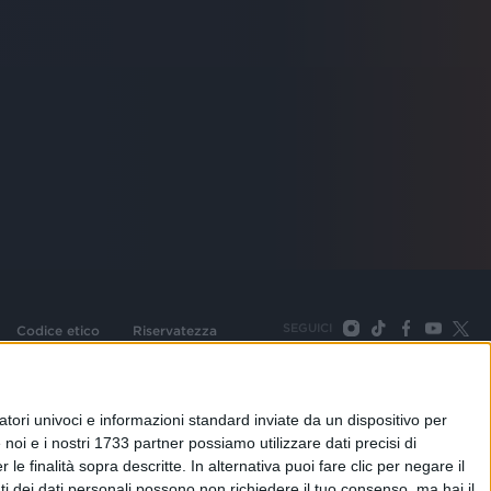
SEGUICI
Codice etico
Riservatezza
093 Cologno Monzese (Mi) |Tel. +39 02 254441 | Fax +39
TORNA SU
tori univoci e informazioni standard inviate da un dispositivo per
noi e i nostri 1733 partner possiamo utilizzare dati precisi di
le finalità sopra descritte. In alternativa puoi fare clic per negare il
i dei dati personali possono non richiedere il tuo consenso, ma hai il