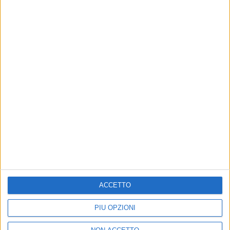
13 ago 2022
PATRIARCA DELLA DIVULGAZIONE
Piero Angela: l’addio della musica, da Laura
Pausini a Mengoni e Pinguini
L’ultimo saluto di tutta la musica italiana al grande
divulgatore italiano, che amava anche il pianoforte
ACCETTO
PIÙ OPZIONI