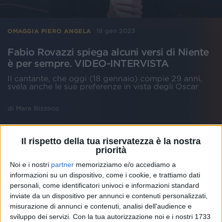
18 gen 2023
OMAGGIA PIERO ANGELA
Fabio Rovazzi spiega alcuni versi di Niente
è per sempre. VIDEO-INTERVISTA
Il cantante, che oggi (18 gennaio) compie 29 anni,
svela anche le sue preferenze in vista degli Oscar
di
Mara Bizzoco
Il rispetto della tua riservatezza è la nostra
priorità
Noi e i nostri
partner
memorizziamo e/o accediamo a
informazioni su un dispositivo, come i cookie, e trattiamo dati
personali, come identificatori univoci e informazioni standard
inviate da un dispositivo per annunci e contenuti personalizzati,
misurazione di annunci e contenuti, analisi dell'audience e
sviluppo dei servizi.
Con la tua autorizzazione noi e i nostri 1733