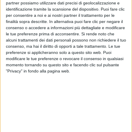
partner possiamo utilizzare dati precisi di geolocalizzazione e
identificazione tramite la scansione del dispositivo. Puoi fare clic
per consentire a noi e ai nostri partner il trattamento per le
finalità sopra descritte. In alternativa puoi fare clic per negare il
consenso o accedere a informazioni più dettagliate e modificare
le tue preferenze prima di acconsentire.
Si rende noto che
19 ago 2022
DAI GROOVE URBAN ALLA CLASSICA
alcuni trattamenti dei dati personali possono non richiedere il tuo
Jovanotti, omaggio a Piero Angela: dirige
consenso, ma hai il diritto di opporti a tale trattamento. Le tue
l’Aria di Superquark. Il video
preferenze si applicheranno solo a questo sito web. Puoi
modificare le tue preferenze o revocare il consenso in qualsiasi
Le note di Bach hanno risuonato così nella tappa di
momento tornando su questo sito e facendo clic sul pulsante
Roccella Jonica. Il tour, con Radio Italia, approda ora
"Privacy" in fondo alla pagina web.
a Vasto