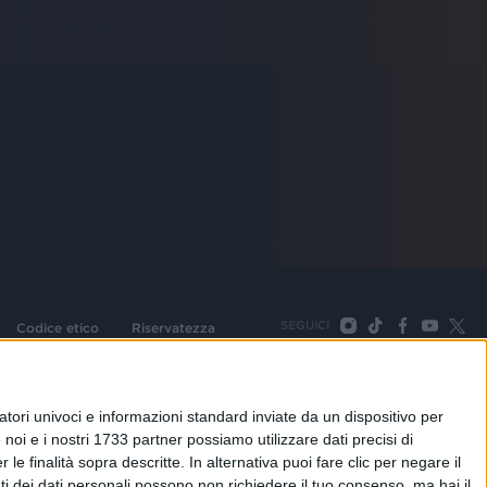
SEGUICI
Codice etico
Riservatezza
093 Cologno Monzese (Mi) |Tel. +39 02 254441 | Fax +39
TORNA SU
tori univoci e informazioni standard inviate da un dispositivo per
noi e i nostri 1733 partner possiamo utilizzare dati precisi di
le finalità sopra descritte. In alternativa puoi fare clic per negare il
i dei dati personali possono non richiedere il tuo consenso, ma hai il