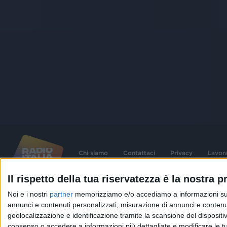
Chi siamo
Contattaci
Privacy
Lavor
Il rispetto della tua riservatezza è la nostra pr
©
2026
RADIO ITALIA S.p.A. P.IVA 06832230152 | Tutti i diritti riservati. Per le
Noi e i nostri
partner
memorizziamo e/o accediamo a informazioni su un 
contenute nel sito sono stati assolti gli obblighi derivanti dalla normativa dei diritt
connessi.
annunci e contenuti personalizzati, misurazione di annunci e contenuti
geolocalizzazione e identificazione tramite la scansione del dispositivo.
Capitale Sociale € 580.000,00 interamente versato. Iscr. Reg. Imprese Milano - C
06832230152. Iscritta al R.E.A. di Milano al n° 1125258. Testata giornalistica Reg
consenso o accedere a informazioni più dettagliate e modificare le t