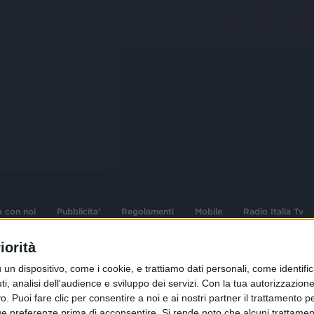
a con noi
Pubblicita'
Regolamenti
Mobile
Radio Italia Tv
iorità
 opere dell'ingegno
Sede Amministrativa: Viale Europa 49, 20
dispositivo, come i cookie, e trattiamo dati personali, come identifica
i d'autore e dei diritti
02 25444220
, analisi dell'audience e sviluppo dei servizi.
Con la tua autorizzazione 
 Puoi fare clic per consentire a noi e ai nostri partner il trattamento per 
.F. e n° iscrizione
Sede Legale: Via Savona 97, 20144 Milano
istrata n°286 - 3 Aprile
ue preferenze prima di acconsentire.
Si rende noto che alcuni trattament