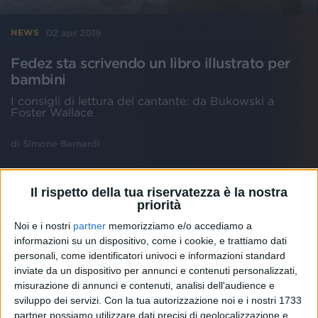
02 apr 2019
NEWS
Fedez sta scrivendo un libro illustrato per
bambini
I consigli di lettura del cantante: da Bukowski a
Foster Wallace
di
Simone Bernardi
Il rispetto della tua riservatezza è la nostra
priorità
Noi e i nostri
partner
memorizziamo e/o accediamo a
informazioni su un dispositivo, come i cookie, e trattiamo dati
personali, come identificatori univoci e informazioni standard
inviate da un dispositivo per annunci e contenuti personalizzati,
misurazione di annunci e contenuti, analisi dell'audience e
sviluppo dei servizi.
Con la tua autorizzazione noi e i nostri 1733
partner possiamo utilizzare dati precisi di geolocalizzazione e