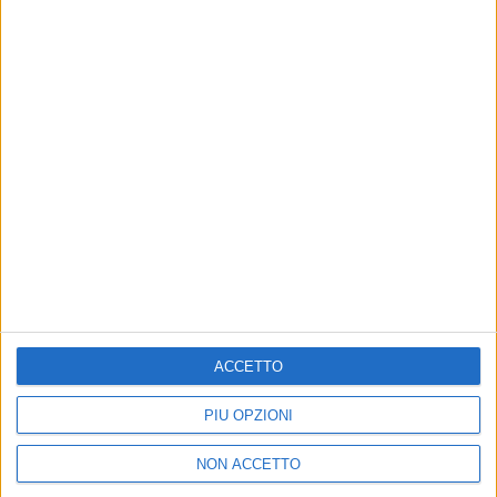
03 dic 2018
NEWS
Fedez: un “gratta e vinci” per una cena con
lui e Chiara Ferragni
La foto in studio con Emis Killa e il preorder in
anteprima del disco a Milano
di
Simone Bernardi
ACCETTO
PIÙ OPZIONI
Chi siamo
Contattaci
NON ACCETTO
Privacy
Lavora con noi