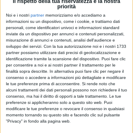
Il rispetto della tua riservatezza è la nostra
priorità
Noi e i nostri
partner
memorizziamo e/o accediamo a
01 mag 2022
“IO E OSVALDO SIAMO FELICISSIMI”
informazioni su un dispositivo, come i cookie, e trattiamo dati
personali, come identificatori univoci e informazioni standard
Orietta Berti è nonna bis: è nata Ottavia
inviate da un dispositivo per annunci e contenuti personalizzati,
misurazione di annunci e contenuti, analisi dell'audience e
La cantante dà il benvenuto alla nuova arrivata in un
dolcissimo messaggio social, dove parla anche di
sviluppo dei servizi.
Con la tua autorizzazione noi e i nostri 1733
quanto essere nonni sia una magia
partner possiamo utilizzare dati precisi di geolocalizzazione e
identificazione tramite la scansione del dispositivo. Puoi fare clic
di
Mara Bizzoco
per consentire a noi e ai nostri partner il trattamento per le
finalità sopra descritte. In alternativa puoi fare clic per negare il
consenso o accedere a informazioni più dettagliate e modificare
le tue preferenze prima di acconsentire.
Si rende noto che
alcuni trattamenti dei dati personali possono non richiedere il tuo
consenso, ma hai il diritto di opporti a tale trattamento. Le tue
preferenze si applicheranno solo a questo sito web. Puoi
modificare le tue preferenze o revocare il consenso in qualsiasi
momento tornando su questo sito e facendo clic sul pulsante
"Privacy" in fondo alla pagina web.
Chi siamo
Contattaci
Privacy
Lavora con noi