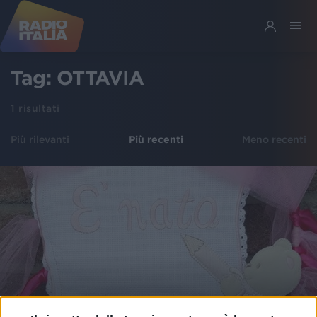
Tag:
OTTAVIA
1
risultati
Più rilevanti
Più recenti
Meno recenti