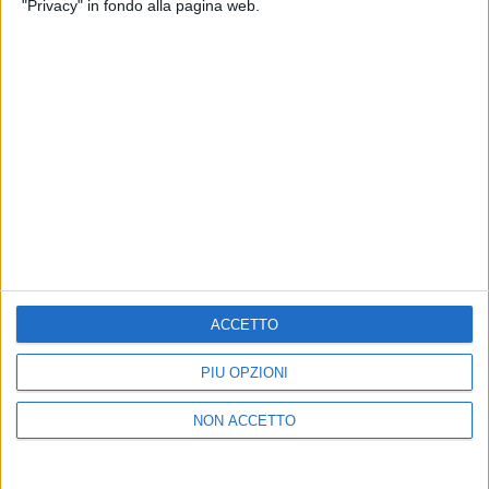
"Privacy" in fondo alla pagina web.
Chi siamo
Contattaci
Privacy
Lavora con noi
Pubblicita'
Regolamenti
Mobile
Radio Italia Tv
Codice etico
Riservatezza
SEGUICI
ACCETTO
PIÙ OPZIONI
©
2026
RADIO ITALIA S.p.A. P.IVA 06832230152 | Tutti i diritti riservati. Per
NON ACCETTO
le opere dell'ingegno contenute nel sito sono stati assolti gli obblighi
derivanti dalla normativa dei diritti d'autore e dei diritti connessi.
Capitale Sociale € 580.000,00 interamente versato. Iscr. Reg. Imprese
Milano - C.F. e n° iscrizione 06832230152. Iscritta al R.E.A. di Milano al n°
1125258. Testata giornalistica Registrata n°286 - 3 Aprile 1987.