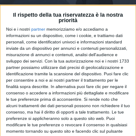
Il rispetto della tua riservatezza è la nostra
priorità
Noi e i nostri
partner
memorizziamo e/o accediamo a
informazioni su un dispositivo, come i cookie, e trattiamo dati
10 mag 2022
INTERVISTA
personali, come identificatori univoci e informazioni standard
inviate da un dispositivo per annunci e contenuti personalizzati,
Ligabue: “Che sofferenza gli ultimi 3 anni!
misurazione di annunci e contenuti, analisi dell'audience e
Sul palco mi sento a casa”
sviluppo dei servizi.
Con la tua autorizzazione noi e i nostri 1733
Luciano, in diretta su Radio Italia solomusiciataliana
partner possiamo utilizzare dati precisi di geolocalizzazione e
dal Reward Music Place, si racconta apertamente,
identificazione tramite la scansione del dispositivo. Puoi fare clic
ricordando tutta la sua vita raccontata
per consentire a noi e ai nostri partner il trattamento per le
nell’autobiografia “Una storia”. Negli ultimi giorni, è
finalità sopra descritte. In alternativa puoi fare clic per negare il
arrivato anche un nuovo singolo che anticipa il suo
imminente sul palco a Campovolo e all’Arena di
consenso o accedere a informazioni più dettagliate e modificare
Verona
le tue preferenze prima di acconsentire.
Si rende noto che
alcuni trattamenti dei dati personali possono non richiedere il tuo
di
Andrea Basso
consenso, ma hai il diritto di opporti a tale trattamento. Le tue
preferenze si applicheranno solo a questo sito web. Puoi
modificare le tue preferenze o revocare il consenso in qualsiasi
momento tornando su questo sito e facendo clic sul pulsante