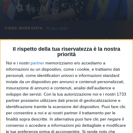
10 giu 2021
VIDEO INTERVISTA
I Negramaro preparano il loro prossimo
tour come fosse una finale
Il rispetto della tua riservatezza è la nostra
priorità
Andro fa la ricognizione prima di tutti sul palco,
Giuliano è il collante della scaletta. Il concerto dei
Noi e i nostri
partner
memorizziamo e/o accediamo a
Negramaro da Casa Azzurri in onda su Radio Italia
informazioni su un dispositivo, come i cookie, e trattiamo dati
personali, come identificatori univoci e informazioni standard
di
Andrea Daz
inviate da un dispositivo per annunci e contenuti personalizzati,
misurazione di annunci e contenuti, analisi dell'audience e
sviluppo dei servizi.
Con la tua autorizzazione noi e i nostri 1733
partner possiamo utilizzare dati precisi di geolocalizzazione e
identificazione tramite la scansione del dispositivo. Puoi fare clic
per consentire a noi e ai nostri partner il trattamento per le
finalità sopra descritte. In alternativa puoi fare clic per negare il
consenso o accedere a informazioni più dettagliate e modificare
le tue preferenze prima di acconsentire.
Si rende noto che