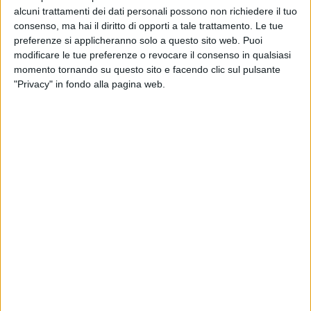
alcuni trattamenti dei dati personali possono non richiedere il tuo
consenso, ma hai il diritto di opporti a tale trattamento. Le tue
preferenze si applicheranno solo a questo sito web. Puoi
modificare le tue preferenze o revocare il consenso in qualsiasi
momento tornando su questo sito e facendo clic sul pulsante
"Privacy" in fondo alla pagina web.
20 mar 2021
NEWS
I Negramaro fanno la storia con il loro
concerto in streaming
I colleghi seguono il live e invadono i social con foto
e video
di
Mara Bizzoco