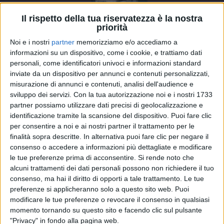
Il rispetto della tua riservatezza è la nostra
priorità
Noi e i nostri
partner
memorizziamo e/o accediamo a
informazioni su un dispositivo, come i cookie, e trattiamo dati
personali, come identificatori univoci e informazioni standard
inviate da un dispositivo per annunci e contenuti personalizzati,
misurazione di annunci e contenuti, analisi dell'audience e
sviluppo dei servizi.
Con la tua autorizzazione noi e i nostri 1733
12 giu 2021
CASA AZZURRI
partner possiamo utilizzare dati precisi di geolocalizzazione e
identificazione tramite la scansione del dispositivo. Puoi fare clic
Diodato a Casa Azzurri: “Riempite arene e
per consentire a noi e ai nostri partner il trattamento per le
teatri. Ripartiamo con forza!”
finalità sopra descritte. In alternativa puoi fare clic per negare il
consenso o accedere a informazioni più dettagliate e modificare
L'artista racconta l'incontro e l'insegnamento di
Roberto Baggio e svela di aver scritto molto in
le tue preferenze prima di acconsentire.
Si rende noto che
questo “periodo ispirato”
alcuni trattamenti dei dati personali possono non richiedere il tuo
consenso, ma hai il diritto di opporti a tale trattamento. Le tue
preferenze si applicheranno solo a questo sito web. Puoi
modificare le tue preferenze o revocare il consenso in qualsiasi
momento tornando su questo sito e facendo clic sul pulsante
"Privacy" in fondo alla pagina web.