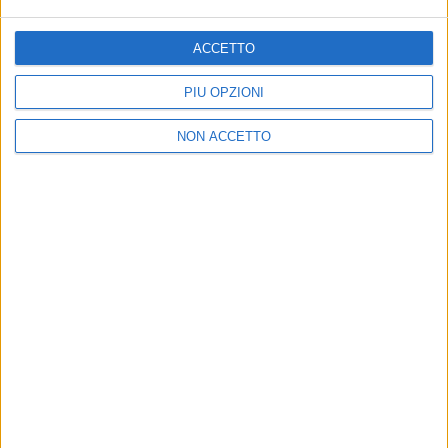
di
Redazione
ACCETTO
PIÙ OPZIONI
NON ACCETTO
18 nov 2016
NEWS
Il primo stage della Nazionale. Ecco i
convocati del ct Ventura